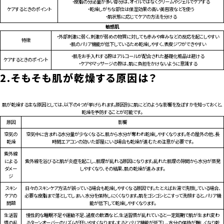
・皮脂の分泌量が多い部分は、オイルではなくクリームやジェルでケアする
ケアするときのポイント
・乾燥しがちな部位は保湿効果の高い美容液などを使う
・肌状態に応じてケアの方法を分ける
敏感肌
・外部刺激に弱く、刺激が弱めの物質に対しても赤みや痒みなどの反応を起こしやすい
特徴
・肌のバリア機能が低下しているため乾燥しやすく、表皮ジワができやすい
・肌をお手入れする際はアルコールが配合された基礎化粧品は避ける
ケアするときのポイント
・ケアやマッサージの際は、肌に負担をかけないように意識する
2.
そもそも肌が乾燥する原因は？
肌が乾燥する主な原因としては、以下の4つが挙げられます。原因別に肌にどのような影響を及ぼすかを知っておくと、
乾燥を予防することが可能です。
原因
影響
空気の
空気中に含まれる水分量が少なくなると、肌から水分が奪われ乾燥しやすくなります。冬の屋外の他、長
乾燥
時間エアコンの効いた部屋にいる場合も乾燥が進むため注意が必要です。
紫外線
による
紫外線を浴びると肌が炎症を起こし、肌理が乱れる原因になります。乱れた肌理の隙間から水分が蒸発
ダメー
しやすくなり、その結果、肌の乾燥が進みます。
ジ
スキン
日々のスキンケア方法が誤っている場合も乾燥しやすくなる原因です。たとえばお湯で洗顔している場合、
ケアの
必要な皮脂まで落としてしまい、水分を保持しにくくなります。肌をゴシゴシとこすって洗顔すると、バリア機
問題
能が低下して乾燥しやすくなります。
生活習
慢性的な睡眠不足や運動不足、過度の飲酒など、生活習慣が乱れていると一定周期で肌が生まれ変わ
慣の乱
るターンオーバーのリズムが狂いやすくなります。するとバリア機能が低下し、水分の保持が難しくなり乾