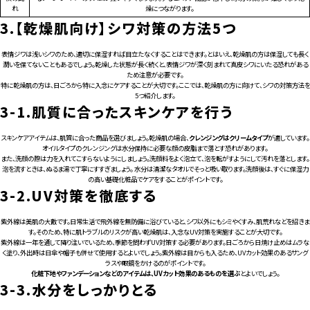
れ
燥につながります。
3.
【乾燥肌向け】シワ対策の方法5つ
表情ジワは浅いシワのため、適切に保湿すれば目立たなくすることはできます。とはいえ、乾燥肌の方は保湿しても長く
潤いを保てないこともあるでしょう。乾燥した状態が長く続くと、表情ジワが深く刻まれて真皮シワにいたる恐れがある
ため注意が必要です。
特に乾燥肌の方は、日ごろから特に入念にケアすることが大切です。ここでは、乾燥肌の方に向けて、シワの対策方法を
5つ紹介します。
3-1.
肌質に合ったスキンケアを行う
スキンケアアイテムは、肌質に合った商品を選びましょう。乾燥肌の場合、
クレンジングはクリームタイプ
が適しています。
オイルタイプのクレンジングは水分保持に必要な顔の皮脂まで落とす恐れがあります。
また、洗顔の際は力を入れてこすらないようにしましょう。洗顔料をよく泡立て、泡を転がすようにして汚れを落とします。
泡を流すときは、ぬるま湯で丁寧にすすぎましょう。 水分は清潔なタオルでそっと吸い取ります。洗顔後は、すぐに保湿力
の高い基礎化粧品でケアをすることがポイントです。
3-2.
UV対策を徹底する
紫外線は美肌の大敵です。日常生活で飛外線を無防備に浴びていると、シワ以外にもシミやくすみ、肌荒れなどを招きま
す。そのため、特に肌トラブルのリスクが高い乾燥肌は、入念なUV対策を実施することが大切です。
紫外線は一年を通して降り注いでいるため、季節を問わずUV対策する必要があります。日ごろから日焼け止めはムラな
く塗り、外出時は日傘や帽子も併せて使用するとよいでしょう。紫外線は目からも入るため、UVカット効果のあるサング
ラスや眼鏡をかけるのがポイントです。
化粧下地やファンデーションなどのアイテムは、UVカット効果のあるものを選ぶ
とよいでしょう。
3-3.
水分をしっかりとる