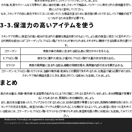
粧水を染み込ませたコットンでパックをしたりしましょう。
その後、乳液やクリームなどを重ねて、肌に油分を補います。スキンケア用品は、パッケージに表示された使用量を守り、
肌にムラなく塗布してください。
なお、スキンケアの前に肌をタオルでゴシゴシ拭いたり、化粧品を塗るために肌を強く擦ったりすると、バリア機能の低下
につながるため注意が必要です。
3-3.
保湿力の高いアイテムを使う
スキンケアの際に、保湿力の高い成分が含まれた基礎化粧品を使うのもよいでしょう。肌の保湿に役立つと言われてい
る代表的な成分には「コラーゲン」「ヒアルロン酸」「セラミド」が挙げられます。それぞれに期待できる効果は次の通りで
す。
コラーゲン
表皮の奥の真皮に含まれる成分。肌に弾力やキメを与える。
ヒアルロン酸
保水力に優れた成分。少量のヒアルロン酸が大量の水分を抱え込む。
セラミド
表皮の角質層に含まれる成分。細胞の隙間を埋め、角質層内部の水分を繋ぎ止める。
コラーゲン・ヒアルロン酸・セラミドは、加齢や紫外線、乾燥などの要因で失われるため、化粧品で補う必要があります。
スキンケア用の商品を選ぶときは、配合されている成分にも注目してみましょう。
まとめ
肌の水分量は、年齢・紫外線・生活習慣の乱れなどにより引き起こされると言われています。また、水分摂取量が影響す
ることもあるため、意識的に水分補給をしましょう。
また、肌の水分量を保ったり、アップさせたりするためには、日頃の習慣が重要となります。洗顔時の摩擦を防ぐほか、ス
キンケアの方法を見直し、保湿力の高いアイテムを取り入れることも検討するとよいでしょう。保湿に役立つと言われて
いる成分には、コラーゲン・ヒアルロン酸・セラミドなどが挙げられます。保湿剤を選ぶ際には成分にも注目してみてくだ
さい。
動
Media error: Format(s) not supported or source(s) not found
画
ファイルをダウンロード: https://hifu.jmj-inc.com/wp-content/uploads/2023/09/ee44b60e15dba854cdb568a2c5070eda-1.mp4?_=1
プ