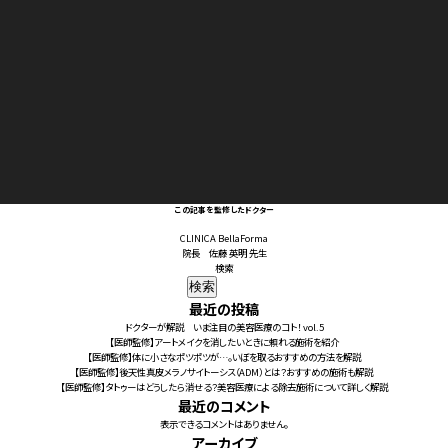
レ
ー
ヤ
ー
この記事を監修したドクター
CLINICA BellaForma
院長 佐藤 英明 先生
検索
検索
最近の投稿
ドクターが解説 いま注目の美容医療のコト！ vol.5
【医師監修】アートメイクを消したいときに頼れる施術を紹介
【医師監修】体に小さなポツポツが…。いぼを取るおすすめの方法を解説
【医師監修】後天性真皮メラノサイトーシス（ADM）とは？おすすめの施術も解説
【医師監修】タトゥーはどうしたら消せる？美容医療による除去施術について詳しく解説
最近のコメント
表示できるコメントはありません。
アーカイブ