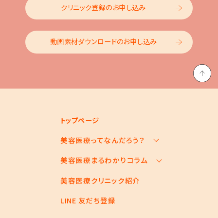
クリニック登録のお申し込み
動画素材ダウンロードのお申し込み
トップページ
美容医療ってなんだろう？
美容医療まるわかりコラム
美容医療の基本情報
美容医療のスケジュール
美容医療クリニック紹介
お悩みからコラムをさがす
美容医療キーワード辞典
コラム一覧
LINE 友だち登録