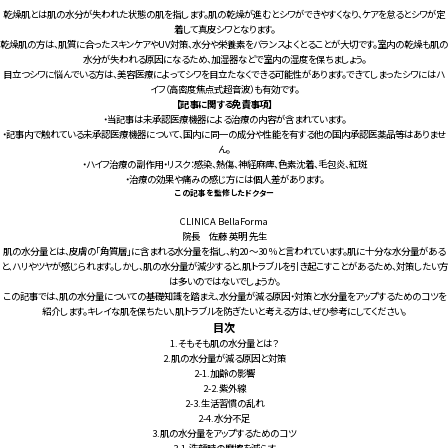
乾燥肌とは肌の水分が失われた状態の肌を指します。肌の乾燥が進むとシワができやすくなり、ケアを怠るとシワが定
着して真皮シワとなります。
乾燥肌の方は、肌質に合ったスキンケアやUV対策、水分や栄養素をバランスよくとることが大切です。室内の乾燥も肌の
水分が失われる原因になるため、加湿器などで室内の湿度を保ちましょう。
目立つシワに悩んでいる方は、美容医療によってシワを目立たなくできる可能性があります。できてしまったシワにはハ
イフ（高密度焦点式超音波）も有効です。
【記事に関する免責事項】
・当記事は未承認医療機器による治療の内容が含まれています。
・記事内で触れている未承認医療機器について、国内に同一の成分や性能を有する他の国内承認医薬品等はありませ
ん。
・ハイフ治療の副作用・リスク：感染、熱傷、神経麻痺、色素沈着、毛包炎、紅斑
・治療の効果や痛みの感じ方には個人差があります。
この記事を監修したドクター
CLINICA BellaForma
院長 佐藤 英明 先生
肌の水分量とは、皮膚の「角質層」に含まれる水分量を指し、約20～30％と言われています。肌に十分な水分量がある
と、ハリやツヤが感じられます。しかし、肌の水分量が減少すると、肌トラブルを引き起こすことがあるため、対策したい方
は多いのではないでしょうか。
この記事では、肌の水分量についての基礎知識を踏まえ、水分量が減る原因・対策と水分量をアップするためのコツを
紹介します。キレイな肌を保ちたい、肌トラブルを防ぎたいと考える方は、ぜひ参考にしてください。
目次
1.
そもそも肌の水分量とは？
2.
肌の水分量が減る原因と対策
2-1.
加齢の影響
2-2.
紫外線
2-3.
生活習慣の乱れ
2-4.
水分不足
3.
肌の水分量をアップするためのコツ
3-1.
洗顔時の摩擦を減らす