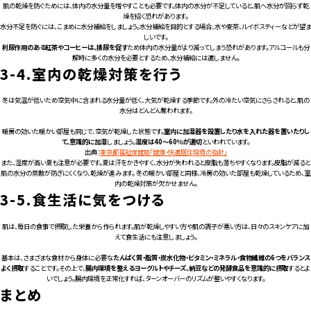
肌の乾燥を防ぐためには、体内の水分量を増やすことも必要です。体内の水分が不足していると、肌へ水分が回らず乾
燥を招く恐れがあります。
水分不足を防ぐには、こまめに水分補給をしましょう。水分補給を目的とする場合、水や麦茶、ルイボスティーなどが望ま
しいです。
利尿作用のある紅茶やコーヒーは、排尿を促す
ため体内の水分量がより減ってしまう恐れがあります。アルコールも分
解時に多くの水分を必要とするため、水分補給には適しません。
3-4.
室内の乾燥対策を行う
冬は気温が低いため空気中に含まれる水分量が低く、大気が乾燥する季節です。外の冷たい空気にさらされると、肌の
水分はどんどん奪われます。
暖房の効いた暖かい部屋も同じで、空気が乾燥した状態です。
室内に加湿器を設置したり水を入れた器を置いたりし
て、意識的に加湿
しましょう。
湿度は40～60％が適切
といわれています。
出典：
東京都福祉保健局「健康・快適居住環境の指針」
また、湿度が高い夏も注意が必要です。夏は汗をかきやすく、水分が失われると皮脂も落ちやすくなります。皮脂が減ると
肌の水分の蒸散が防ぎにくくなり、乾燥が進みます。 冬の暖かい部屋と同様、冷房の効いた部屋も乾燥しているため、室
内の乾燥対策が欠かせません。
3-5.
食生活に気をつける
肌は、毎日の食事で摂取した栄養から作られます。肌が乾燥しやすい方や肌の調子が悪い方は、日々のスキンケアに加
えて食生活にも注意しましょう。
基本は、さまざまな食材から身体に必要な
たんぱく質・脂質・炭水化物・ビタミン・ミネラル・食物繊維の6つをバランス
よく摂取
することです。その上で、
腸内環境を整えるヨーグルトやチーズ、納豆などの発酵食品を意識的に摂取
するとよ
いでしょう。腸内環境を正常化すれば、ターンオーバーのリズムが整いやすくなります。
まとめ