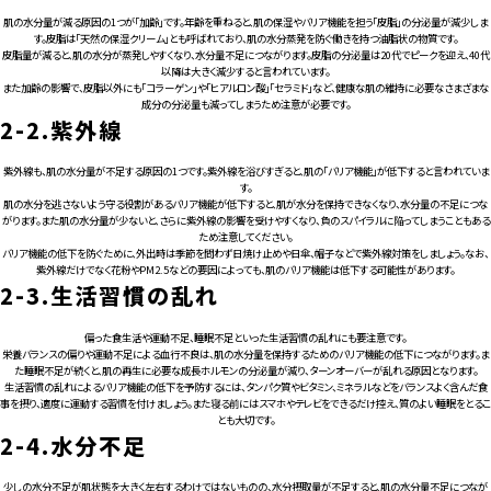
肌の水分量が減る原因の1つが「加齢」です。年齢を重ねると、肌の保湿やバリア機能を担う「皮脂」の分泌量が減少しま
す。皮脂は「天然の保湿クリーム」とも呼ばれており、肌の水分蒸発を防ぐ働きを持つ油脂状の物質です。
皮脂量が減ると、肌の水分が蒸発しやすくなり、水分量不足につながります。皮脂の分泌量は20代でピークを迎え、40代
以降は大きく減少すると言われています。
また加齢の影響で、皮脂以外にも「コラーゲン」や「ヒアルロン酸」「セラミド」など、健康な肌の維持に必要なさまざまな
成分の分泌量も減ってしまうため注意が必要です。
2-2.
紫外線
紫外線も、肌の水分量が不足する原因の1つです。紫外線を浴びすぎると、肌の「バリア機能」が低下すると言われていま
す。
肌の水分を逃さないよう守る役割があるバリア機能が低下すると、肌が水分を保持できなくなり、水分量の不足につな
がります。また肌の水分量が少ないと、さらに紫外線の影響を受けやすくなり、負のスパイラルに陥ってしまうこともある
ため注意してください。
バリア機能の低下を防ぐために、外出時は季節を問わず日焼け止めや日傘、帽子などで紫外線対策をしましょう。なお、
紫外線だけでなく花粉やPM2.5などの要因によっても、肌のバリア機能は低下する可能性があります。
2-3.
生活習慣の乱れ
偏った食生活や運動不足、睡眠不足といった生活習慣の乱れにも要注意です。
栄養バランスの偏りや運動不足による血行不良は、肌の水分量を保持するためのバリア機能の低下につながります。ま
た睡眠不足が続くと、肌の再生に必要な成長ホルモンの分泌量が減り、ターンオーバーが乱れる原因となります。
生活習慣の乱れによるバリア機能の低下を予防するには、タンパク質やビタミン、ミネラルなどをバランスよく含んだ食
事を摂り、適度に運動する習慣を付けましょう。また寝る前にはスマホやテレビをできるだけ控え、質のよい睡眠をとるこ
とも大切です。
2-4.
水分不足
少しの水分不足が肌状態を大きく左右するわけではないものの、水分摂取量が不足すると、肌の水分量不足につなが