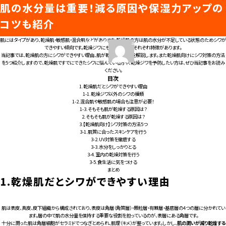
乾燥肌はシワができやすい？原因や深いシワの
肌の水分量は重要！減る原因や保湿力アップの
タグ:
肌の水分量
知ると差がつくビューティガイド
予防につながる対策も！
コツも紹介
肌にはタイプがあり、乾燥肌・敏感肌・混合肌などがあります。乾燥肌の方は肌の水分が不足している状態のためシワが
投
投
投
投
2023年10月11日
2023年9月8日
admin
admin
トップページ
できやすい傾向です。乾燥ジワにも種類があり、それぞれ特徴があります。
稿
稿
稿
稿
当記事では、乾燥肌の方にシワができやすい理由、肌が乾燥する原因を解説します。また乾燥肌向けにシワ対策の方法
日:
日:
者
者
を5つ紹介しますので、乾燥肌ですでにできたシワに悩んでいる方や、乾燥ジワを予防したい方は、ぜひ当記事をお読み
ください。
目次
美容医療ってなんだろう？
1.
乾燥肌だとシワができやすい理由
1-1.
乾燥ジワ以外のシワの種類
1-2.
混合肌や敏感肌の場合も注意が必要！
美容医療の基本情報
1-3.
そもそも肌が乾燥する原因は？
2.
そもそも肌が乾燥する原因は？
美容医療のスケジュール
美容医療まるわかりコラム
3.
【乾燥肌向け】シワ対策の方法5つ
美容医療キーワード辞典
3-1.
肌質に合ったスキンケアを行う
お悩みからコラムをさがす
3-2.
UV対策を徹底する
3-3.
水分をしっかりとる
コラム一覧
3-4.
室内の乾燥対策を行う
美容医療クリニック紹介
3-5.
食生活に気をつける
まとめ
1.
乾燥肌だとシワができやすい理由
LINE 友だち登録
肌は表皮、真皮、皮下組織から構成されており、表皮は角層（角質層）・顆粒層・有棘層・基底層の4つの層に分かれてい
ます。層の中で肌の水分量を保持する重要な役割を担っているのが、表層にある角層です。
十分に潤った肌は角層細胞がセラミドでつなぎとめられ、肌理（キメ）が整っています。しかし、
肌の潤いが減り乾燥する