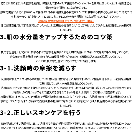
ることがあります。体の健康を維持し、結果として肌のバリア機能やターンオーバーを正常に保つためには、毎日適切な
量の水分を摂取することが大切です。
厚生労働省によると、体重60kgの男性の1日の水分摂取量の目安は2.5Lです。食事から摂れる水分（1.0L）と、体内で作
られる水分（0.3L）を差し引くと、1日におよそ1.2Lの水分を摂取することが望ましいとされています。
出典：厚生労働省「健康のために水を飲もう講座」
体の健康を維持して肌を正常に保つためには、起床後や寝る前など、のどが乾いたとき以外にも意識的に水分補給を
しましょう。
3.
肌の水分量をアップするためのコツ策
肌の水分量を上げるには、日頃の肌ケア習慣を見直すことも大切です。誤ったスキンケア方法で手入れをしていると、十
分な美容効果を発揮できなかったり、肌環境を悪化させたりする可能性があるため注意してください。
ここでは、肌の水分量アップのコツを3つご紹介します。
3-1.
洗顔時の摩擦を減らす
洗顔時に肌をゴシゴシ擦るのは避けてください。強く擦りすぎると、摩擦で肌のバリア機能が低下する上、必要な皮脂ま
で洗い流してしまい、水分量を保ちにくくなります。
洗顔時は、できるだけ肌に刺激を与えないよう、たっぷりの泡を押し付けるように優しく洗いましょう。手で泡を立てにく
い場合は、100円ショップなどで購入できる泡立てネットを使えば、簡単にきめ細かい泡を作れます。
皮脂を落としすぎないよう、1分程度で手早く洗顔を終えることもポイントです。一方洗顔後のすすぎは、時間をかけて丁
寧に行ってください。また、熱湯での洗顔は肌の乾燥につながるため、顔を洗うときは人肌程度のぬるま湯を使うように
しましょう。
3-2.
正しいスキンケアを行う
肌が乾燥しやすい洗顔後は、正しい方法でできるだけ早く保湿ケアを行いましょう。初めに化粧水や美容液、ローション
などを使って肌に必要な水分を補います。場合によっては2〜3回重ね付けして成分をしっかりと肌に入れ込んだり、化