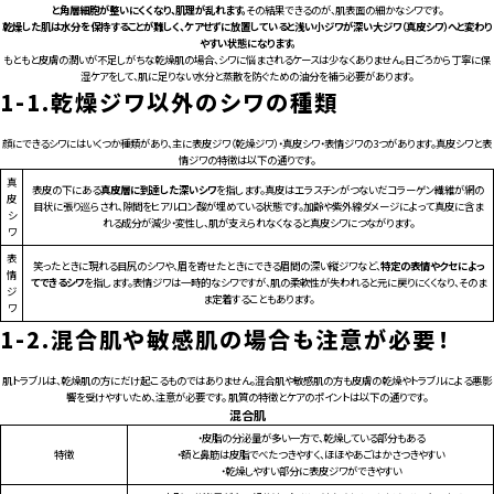
For CLINIC
と角層細胞が整いにくくなり、肌理が乱れます。
その結果できるのが、肌表面の細かなシワです。
乾燥した肌は水分を保持することが難しく、ケアせずに放置していると浅い小ジワが深い大ジワ（真皮シワ）へと変わり
やすい状態になります。
もともと皮膚の潤いが不足しがちな乾燥肌の場合、シワに悩まされるケースは少なくありません。日ごろから丁寧に保
湿ケアをして、肌に足りない水分と蒸散を防ぐための油分を補う必要があります。
1-1.
乾燥ジワ以外のシワの種類
顔にできるシワにはいくつか種類があり、主に表皮ジワ（乾燥ジワ）・真皮シワ・表情ジワの3つがあります。真皮シワと表
情ジワの特徴は以下の通りです。
真
表皮の下にある
真皮層に到達した深いシワ
を指します。真皮はエラスチンがつないだコラーゲン繊維が網の
皮
目状に張り巡らされ、隙間をヒアルロン酸が埋めている状態です。加齢や紫外線ダメージによって真皮に含ま
シ
れる成分が減少・変性し、肌が支えられなくなると真皮シワにつながります。
ワ
表
笑ったときに現れる目尻のシワや、眉を寄せたときにできる眉間の深い縦ジワなど、
特定の表情やクセによっ
情
てできるシワ
を指します。表情ジワは一時的なシワですが、肌の柔軟性が失われると元に戻りにくくなり、そのま
ジ
ま定着することもあります。
ワ
1-2.
混合肌や敏感肌の場合も注意が必要！
肌トラブルは、乾燥肌の方にだけ起こるものではありません。混合肌や敏感肌の方も皮膚の乾燥やトラブルによる悪影
響を受けやすいため、注意が必要です。 肌質の特徴とケアのポイントは以下の通りです。
混合肌
・皮脂の分泌量が多い一方で、乾燥している部分もある
特徴
・額と鼻筋は皮脂でべたつきやすく、ほほやあごはかさつきやすい
・乾燥しやすい部分に表皮ジワができやすい