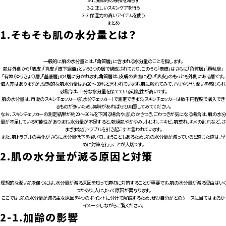
3-2.
正しいスキンケアを行う
3-3.
保湿力の高いアイテムを使う
まとめ
1.
そもそも肌の水分量とは？
一般的に肌の水分量とは、「角質層」に含まれる水分量のことを指します。
肌は外側から「表皮」「真皮」「皮下組織」という3つの層で構成されており、このうち「表皮」はさらに「角質層」「顆粒層」
「有棘（ゆうきょく）層」「基底層」の4層に分かれます。角質層は、皮膚の表面に近い「表皮」のもっとも外側にある層です。
個人差はありますが、理想的な肌水分量は約20～30%と言われています。肌に触れてみて、ハリやツヤ、潤いを感じられ
る場合は、十分な水分量を保てている可能性が高いです。
肌の水分量は、市販のスキンチェッカー（肌水分チェッカー）で測定できます。スキンチェッカーは数千円程度で購入でき
るものが多いため、興味があればぜひ用意してみてください。
なお、スキンチェッカーの測定結果が約20～30%を下回る場合や、肌のかさつき、ごわつきが気になる場合は、肌の水分
量が不足している可能性があります。水分量が不足すると、乾燥肌やかゆみ、小じわ、ニキビ、肌荒れ、キメの乱れなど、さ
まざまな肌トラブルを引き起こすと言われています。
また、肌トラブルの悪化がさらに水分量低下を招いてしまうこともあるため、肌の水分量が減っていると感じた際は、早
めに対策を行うことが大切です。
2.
肌の水分量が減る原因と対策
理想的な潤い肌を保つには、水分量が減る原因を知って適切に対策することが重要です。肌の水分量が減る理由はいく
つかあり、人によって原因が異なります。
ここでは、肌の水分量が減る主な原因を4つのポイントに分けて解説するため、ぜひ自分がどのケースに当てはまるか
イメージしながらご覧ください。
2-1.
加齢の影響