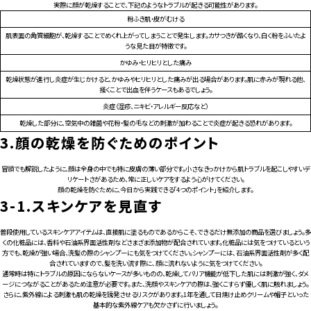
実際に顔が乾燥することで、下記のようなトラブルが起きる可能性があります。
粉ふき肌・皮がむける
肌表面の角質細胞が、乾燥することでめくれ上がってしまうことで発生します。カサつきが酷くなり、白く粉をふいたよ
うな見た目が特徴です。
かゆみ・ヒリヒリとした痛み
乾燥状態が進行し炎症が生じかけると、かゆみやヒリヒリとした痛みが出る場合があります。肌に赤みが現れる他、
掻くことで出血を伴うケースもあるでしょう。
炎症（湿疹、ニキビ・アレルギー反応など）
乾燥した部分に、空気中の雑菌や花粉・髪の毛などの刺激が加わることで炎症が起きる恐れがあります。
3.
顔の乾燥を防ぐためのポイント
冒頭でも解説したように、顔は全身の中でも特に皮膚の薄い部分です。小さなきっかけから肌トラブルを起こしやすいデ
リケートさがあるため、常に正しいケアをするよう心がけてください。
顔の乾燥を防ぐために、今日から実践できる「4つのポイント」を紹介します。
3-1.
スキンケアを見直す
普段使用しているスキンケアアイテムは、直接肌に塗るものであるからこそ、できるだけ無添加の商品を選びましょう。多
くの化粧品には、香料や石油系界面活性剤などさまざま添加物が配合されています。化粧品には気をつけているという
方でも、乾燥が強い場合、洗髪の際のシャンプーにも気をつけてください。シャンプーには､石油系界面活性剤が多く配
合されていますので、髪を洗い流す際に､顔に流れないように気をつけてください。
通常時は特にトラブルの原因にならないケースが多いものの、乾燥してバリア機能が低下した肌には刺激が強く、ダメ
ージにつながることがあるため注意が必要です。また、洗顔やスキンケアの際は、強くこすらず優しく肌に触れましょう。
さらに、紫外線による刺激も肌の乾燥を誘発させるリスクがあります。1年を通して日焼け止めクリームや帽子といった
基本的な紫外線ケアも欠かさずに行いましょう。