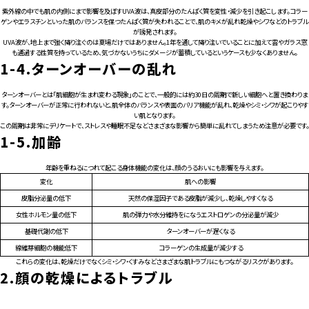
紫外線の中でも肌の内側にまで影響を及ぼすUVA波は、真皮部分のたんぱく質を変性・減少を引き起こします。コラー
ゲンやエラスチンといった肌のバランスを保つたんぱく質が失われることで、肌のキメが乱れ乾燥やシワなどのトラブル
が誘発されます。
UVA波が、地上まで強く降り注ぐのは夏場だけではありません。1年を通して降り注いでいることに加えて雲やガラス窓
も通過する性質を持っているため、気づかないうちにダメージが蓄積しているというケースも少なくありません。
1-4.
ターンオーバーの乱れ
ターンオーバーとは「肌細胞が生まれ変わる現象」のことで、一般的には約30日の周期で新しい細胞へと置き換わりま
す。ターンオーバーが正常に行われないと、肌全体のバランスや表面のバリア機能が乱れ、乾燥やシミ・シワが起こりやす
い肌となります。
この周期は非常にデリケートで、ストレスや睡眠不足などさまざまな影響から簡単に乱れてしまうため注意が必要です。
1-5.
加齢
年齢を重ねるにつれて起こる身体機能の変化は、顔のうるおいにも影響を与えます。
変化
肌への影響
皮脂分泌量の低下
天然の保湿因子である皮脂が減少し、乾燥しやすくなる
女性ホルモン量の低下
肌の弾力や水分維持をになうエストロゲンの分泌量が減少
基礎代謝の低下
ターンオーバーが遅くなる
線維芽細胞の機能低下
コラーゲンの生成量が減少する
これらの変化は、乾燥だけでなくシミ・シワ・くすみなどさまざまな肌トラブルにもつながるリスクがあります。
2.
顔の乾燥によるトラブル