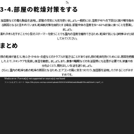
う。
3-4.
部屋の乾燥対策をする
加湿器などの電化製品を活用し、部屋の空気にも気を使いましょう。一般的には、湿度が40％を下回ると肌や喉を傷め
る原因となると言われています。乾燥肌対策を目的とする場合、部屋全体の湿度を50～60％前後に保つことを意識し
ましょう。
濡れタオルを干すことや小型のスチーマーを使うことでも室内の湿度を維持できるため、乾燥が気になる時季はぜひ試
してみてください。
まとめ
顔の乾燥が進むと、粉ふき・かゆみ・炎症などのトラブルが起きることがあります。顔の乾燥を防ぐためには、原因を把握
した上で、スキンケアを見直し保湿を徹底しましょう。また、食事や睡眠などの生活習慣にも注意が必要です。栄養や水
分をよくとり、規則正しい生活を送りましょう。
さらに、室内の乾燥も肌の乾燥の原因となるため、エアコンの風に気をつけたり、加湿器を活用したりすることがおす
すめです。
動
Media error: Format(s) not supported or source(s) not found
画
ファイルをダウンロード: https://hifu.jmj-inc.com/wp-content/uploads/2023/12/4c0bf0eb1eebc86ea8b703cca6d7e1e0-1.mp4?_=1
プ
レ
ー
ヤ
ー