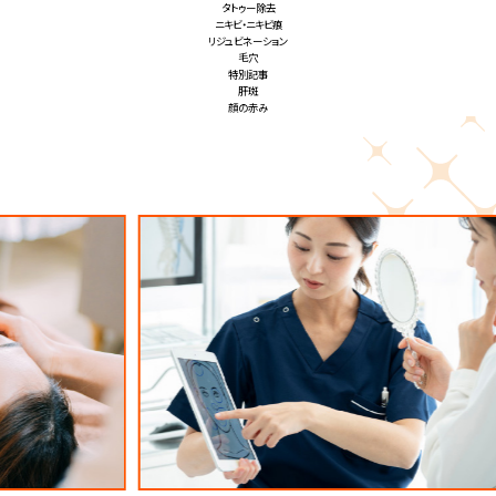
タトゥー除去
ニキビ・ニキビ痕
リジュビネーション
毛穴
特別記事
肝斑
顔の赤み