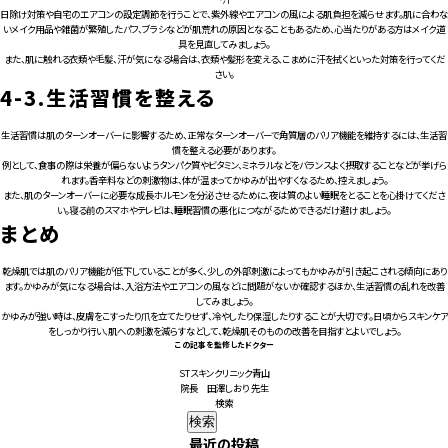
日除け対策や自宅のエアコンの設定調節を行うことで、紫外線やエアコンの風による肌負担を減らせます。肌に合わな
いメイク用品や雑菌が繁殖したパフ、ブラシなどが肌荒れの原因となることもあるため、心当たりがある方はメイク道
具を見直してみましょう。
また、肌に触れる衣類や毛髪、汗が気になる場合は、衣類や髪形を変える、こまめに汗を拭くといった対策を行ってくだ
さい。
4-3.
生活習慣を整える
生活習慣は肌のターンオーバーに影響するため、正常なターンオーバーで角質層のバリア機能を維持するには、生活習
慣を整える必要があります。
例として、食事の際は栄養が偏らないようタンパク質やビタミン、ミネラルなどをバランスよく摂取することなどが挙げら
れます。香辛料などの刺激物は、体が温まってかゆみが出やすくなるため、控えましょう。
また、肌のターンオーバーに必要な成長ホルモンを分泌させるために、夜は質のよい睡眠をとることを心掛けてくださ
い。寝る前のスマホやテレビは、睡眠習慣の悪化につながるためできるだけ避けましょう。
まとめ
乾燥肌では肌のバリア機能が低下していることが多く、少しの外部刺激によってもかゆみが引き起こされる傾向にあり
ます。かゆみが気になる場合は、入浴方法やエアコンの風などに問題がないか確認するほか、生活習慣の乱れを改善
してみましょう。
かゆみが強い時は、皮膚をこすったり爪を立てたりせず、冷やしたり保湿したりすることが大切です。日頃からスキンケア
をしっかり行い、肌への刺激を減らすなどして、乾燥肌そのものの改善を目指すとよいでしょう。
この記事を監修したドクター
STスキンクリニック青山
院長 田澤しおり 先生
検索
検索
最近の投稿