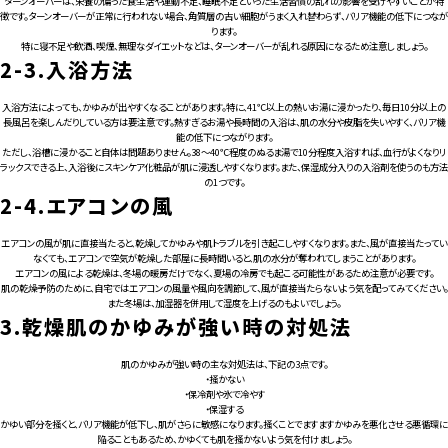
ターンオーバーは、栄養の偏った食生活や運動不足、睡眠不足といった生活習慣の乱れの影響を受けやすいことが特
徴です。ターンオーバーが正常に行われない場合、角質層の古い細胞がうまく入れ替わらず、バリア機能の低下につなが
ります。
特に寝不足や飲酒、喫煙、無理なダイエットなどは、ターンオーバーが乱れる原因になるため注意しましょう。
2-3.
入浴方法
入浴方法によっても、かゆみが出やすくなることがあります。特に、41℃以上の熱いお湯に浸かったり、毎日10分以上の
長風呂を楽しんだりしている方は要注意です。熱すぎるお湯や長時間の入浴は、肌の水分や皮脂を失いやすく、バリア機
能の低下につながります。
ただし、浴槽に浸かること自体は問題ありません。38〜40℃程度のぬるま湯で10分程度入浴すれば、血行がよくなりリ
ラックスできる上、入浴後にスキンケア化粧品が肌に浸透しやすくなります。また、保湿成分入りの入浴剤を使うのも方法
の1つです。
2-4.
エアコンの風
エアコンの風が肌に直接当たると、乾燥してかゆみや肌トラブルを引き起こしやすくなります。また、風が直接当たってい
なくても、エアコンで空気が乾燥した部屋に長時間いると、肌の水分が奪われてしまうことがあります。
エアコンの風による乾燥は、冬場の暖房だけでなく、夏場の冷房でも起こる可能性があるため注意が必要です。
肌の乾燥予防のために、自宅ではエアコンの風量や風向を調節して、風が直接当たらないよう気を配ってみてください。
また冬場は、加湿器を併用して湿度を上げるのもよいでしょう。
3.
乾燥肌のかゆみが強い時の対処法
肌のかゆみが強い時の主な対処法は、下記の3点です。
・掻かない
・保冷剤や氷で冷やす
・保湿する
かゆい部分を掻くと、バリア機能が低下し、肌がさらに敏感になります。掻くことでますますかゆみを悪化させる悪循環に
陥ることもあるため、かゆくても肌を掻かないよう気を付けましょう。