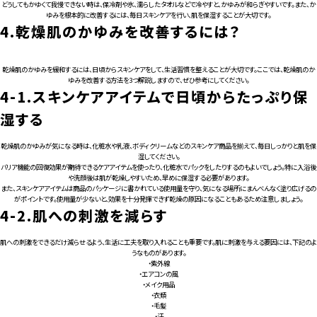
どうしてもかゆくて我慢できない時は、保冷剤や氷、濡らしたタオルなどで冷やすと、かゆみが和らぎやすいです。また、か
ゆみを根本的に改善するには、毎日スキンケアを行い、肌を保湿することが大切です。
4.
乾燥肌のかゆみを改善するには？
乾燥肌のかゆみを緩和するには、日頃からスキンケアをして、生活習慣を整えることが大切です。ここでは、乾燥肌のか
ゆみを改善する方法を3つ解説しますので、ぜひ参考にしてください。
4-1.
スキンケアアイテムで日頃からたっぷり保
湿する
乾燥肌のかゆみが気になる時は、化粧水や乳液、ボディクリームなどのスキンケア商品を揃えて、毎日しっかりと肌を保
湿してください。
バリア機能の回復効果が期待できるケアアイテムを使ったり、化粧水でパックをしたりするのもよいでしょう。特に入浴後
や洗顔後は肌が乾燥しやすいため、早めに保湿する必要があります。
また、スキンケアアイテムは商品のパッケージに書かれている使用量を守り、気になる場所にまんべんなく塗り広げるの
がポイントです。使用量が少ないと、効果を十分発揮できず乾燥の原因になることもあるため注意しましょう。
4-2.
肌への刺激を減らす
肌への刺激をできるだけ減らせるよう、生活に工夫を取り入れることも重要です。肌に刺激を与える要因には、下記のよ
うなものがあります。
・紫外線
・エアコンの風
・メイク用品
・衣類
・毛髪
・汗