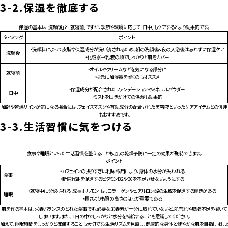
3-2.
保湿を徹底する
保湿の基本は「洗顔後」と「就寝前」ですが、季節や環境に応じて「日中」もケアするとより効果的です。
タイミング
ポイント
・洗顔料によって皮脂や保湿成分が洗い流されるため、朝の洗顔後&夜の入浴後は忘れずに保湿ケア
洗顔後
・化粧水→乳液の順でしっかりと肌をカバー
・オイルやクリームなどを気になる部分に
就寝前
・枕元に加湿器を置くのもオススメ
・保湿成分が配合されたファンデーションやミネラルパウダー
日中
・ミストを拭きかけての保湿も効果的
加齢や乾燥サインが気になる場合には、フェイスマスクや有効成分の配合された美容液といったケアアイテムとの併用
もおすすめです。
3-3.
生活習慣に気をつける
食事や睡眠といった生活習慣を整えることも、肌の乾燥予防に一定の効果が期待できます。
ポイント
・カフェインの摂りすぎは利尿作用により、身体の水分が失われる
食事
・新陳代謝を促進するビタミンB2やB6を不足させないようにする
・就寝中に分泌される「成長ホルモン」は、コラーゲンやヒアルロン酸の生成を促進する働きがある
睡眠
・長さよりも質の高さのほうが重要である
肌を作る基本は、栄養バランスのとれた食事です。必要な栄養素が十分に取れていないと、肌荒れや皮脂不足を招いて
しまいます。また、１日の中でしっかりと水分を補給することも意識してください。
加えて、睡眠時間をしっかりと確保することも大切です。生活リズムを見直し、健康的な身体と健やかな肌を目指しましょ