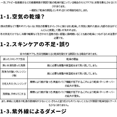
For CLINIC
一方、アトピー性皮膚炎などの皮膚疾患が原因で肌の乾燥が起こっている場合のセルフケアは、状態を悪化させるリス
クがあります。
一般的に「乾燥の原因」といわれる5つの項目を紹介します。
1-1.
空気の乾燥？
顔は衣類などで覆われていない分、空気の影響をダイレクトに受けます。乾燥した空気に触れた肌は、内部の水分がど
んどんと蒸発して潤いが失われます。
冬の外気だけでなく、冷房や暖房などをきかせた湿度の低い部屋に長時間いることも肌の乾燥につながるため注意が
必要です。
1-2.
スキンケアの不足・誤り
日々の肌ケアも、方法を間違えると乾燥を誘引する原因となる場合があります。
誤ったスキンケア方法
乾燥の理由
熱いお湯を使った洗顔
肌に必要な皮脂や保湿成分まで洗い流してしまう。
洗浄力の強いクレンジン
肌に必要な皮脂や保湿成分まで洗い流してしまう。
グ剤
摩擦により肌が傷つき、表面のバリア機能が低下する。これにより乾燥・ターンオーバー
力を入れたクレンジング
の乱れが発生。
摩擦により肌が傷つき、表面のバリア機能が低下する。これにより乾燥・ターンオーバー
洗顔後、タオルでこする
の乱れが発生。
また、単純に化粧水や乳液の使用料が少ないこと・きちんと塗り広げられていないことなどが原因で乾燥を招くケース
も少なくありません。
1-3.
紫外線によるダメージ