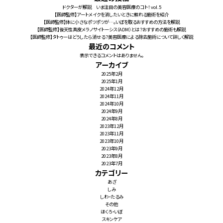
ドクターが解説 いま注目の美容医療のコト！ vol.5
【医師監修】アートメイクを消したいときに頼れる施術を紹介
【医師監修】体に小さなポツポツが…。いぼを取るおすすめの方法を解説
【医師監修】後天性真皮メラノサイトーシス（ADM）とは？おすすめの施術も解説
【医師監修】タトゥーはどうしたら消せる？美容医療による除去施術について詳しく解説
最近のコメント
表示できるコメントはありません。
アーカイブ
2025年2月
2025年1月
2024年12月
2024年11月
2024年10月
2024年9月
2024年8月
2023年12月
2023年11月
2023年10月
2023年9月
2023年8月
2023年7月
カテゴリー
あざ
しみ
しわ・たるみ
その他
ほくろ・いぼ
スキンケア