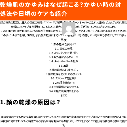
顔の乾燥の原因は？よく起こるトラブルや乾燥
乾燥肌のかゆみはなぜ起こる？かゆい時の対
タグ:
肌のかゆみ
知ると差がつくビューティガイド
防止のポイントも
処法や日頃のケアも紹介
顔の乾燥の原因は、室内の空気の乾燥・スキンケアの問題・紫外線・ターンオーバーの乱れ・加齢などさまざまです。顔の
投
投
投
投
2023年12月14日
2023年11月24日
admin
admin
トップページ
乾燥は、肌トラブルを誘発することもあり、美容にもよくないため、防ぎたいという方が多いでしょう。
稿
稿
稿
稿
この記事では、顔が乾燥する5つの代表的な原因に加え、顔が乾燥することによる肌トラブル・顔の乾燥を防ぐための4
日:
日:
者
者
つのポイントまでを詳しく解説します。顔の乾燥によるトラブルを防ぎたい方・改善したい方はぜひ参考にしてください。
目次
1.
顔の乾燥の原因は？
美容医療ってなんだろう？
1-1.
空気の乾燥
1-2.
スキンケアの不足・誤り
1-3.
紫外線によるダメージ
美容医療の基本情報
1-4.
ターンオーバーの乱れ
1-5.
加齢
美容医療のスケジュール
美容医療まるわかりコラム
2.
顔の乾燥によるトラブル
美容医療キーワード辞典
3.
顔の乾燥を防ぐためのポイント
お悩みからコラムをさがす
3-1.
スキンケアを見直す
3-2.
保湿を徹底する
コラム一覧
3-3.
生活習慣に気をつける
美容医療クリニック紹介
3-4.
部屋の乾燥対策をする
まとめ
1.
顔の乾燥の原因は？
LINE 友だち登録
顔は身体の中でも特に皮膚が薄い部分であり、外部からの刺激や身体の内側のトラブルなどさまざまな原因により乾
燥状態に陥りやすいという特徴があります。単純な乾燥であれば、正しいケアをすることで症状を緩和させる事が可能で
す。