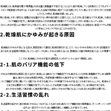
乾燥肌とは、肌表面を覆う「角質層」の水分量と皮脂量が不足することにより、肌が乾燥している状態のことです。ドライ
スキンや乾皮症と呼ばれることもあります。入浴後や洗顔後に肌がつっぱる感じがしたり、肌にかさつきやごわつきを感
じたりした時は、乾燥肌を疑いましょう。
特に乾燥しやすい部位は、皮脂の分泌量が少ない頬や目の周り、口周り、ひじ、ひざ、すね、足の裏などです。乾燥した肌は
バリア機能が低下し、紫外線や花粉などの外部刺激で皮膚トラブルを起こしやすい状態になっています。
さらに、水分不足により肌がくすんで見えてしまうこともあるため、乾燥肌トラブルが気になる場合は、保湿アイテムを使
って早めにスキンケアをすることが大切です。
2.
乾燥肌にかゆみが起きる原因
乾燥肌のかゆみが気になる方は、原因を知って適切に乾燥対策をすることで、つらいかゆみを和らげられる可能性が
あります。生活習慣が原因になっているケースも多く、かゆみを抑えるには、意識的に行動や環境を変えることが重要で
す。
ここでは、乾燥肌にかゆみが起きる原因を、4つのポイントに分けて解説します。
2-1.
肌のバリア機能の低下
かゆみの根本的な原因と言えるのが、乾燥による肌のバリア機能低下です。肌のもっとも外側、皮脂膜の下にある角質
層は、肌からの水分蒸発を予防し、外部刺激や異物から肌を守るバリア機能を持っています。
バリア機能が正常に働いている肌では、わずかな肌ストレスや刺激でかゆみが出ることはありません。しかし、乾燥など
さまざまな要因でバリア機能が低下していると、小さな刺激でも強いかゆみを感じてしまう場合があります。
またかゆみを感じて肌を掻くと、肌状態が悪化し、余計にかゆみが強くなることもあるため注意が必要です。
2-2.
生活習慣の乱れ
生活習慣の乱れが、肌の乾燥・かゆみにつながることもあります。肌のバリア機能を担う角質層は、ターンオーバーと呼
ばれる一定のサイクルで、古い細胞を新しい細胞に入れ替えています。