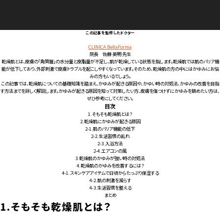
この記事を監修したドクター
CLINICA BellaForma
院長 佐藤 英明 先生
乾燥肌とは、皮膚の「角質層」の水分量と皮脂量が不足し、肌が乾燥している状態を指します。乾燥肌では肌のバリア機
能が低下しており、外部刺激で皮膚トラブルを起こしやすくなっています。そのため、乾燥肌の方の中にはかゆみにお悩
みの方もいるでしょう。
この記事では、乾燥肌についての基礎知識を踏まえ、かゆみが起きる原因や、かゆい時の対処法、かゆみの改善を目指
す方法までを詳しく解説します。かゆみが起きる原因を知って対策したい方、皮膚を傷つけずにかゆみを鎮めたい方は、
ぜひ参考にしてください。
目次
1.
そもそも乾燥肌とは？
2.
乾燥肌にかゆみが起きる原因
2-1.
肌のバリア機能の低下
2-2.
生活習慣の乱れ
2-3.
入浴方法
2-4.
エアコンの風
3.
乾燥肌のかゆみが強い時の対処法
4.
乾燥肌のかゆみを改善するには？
4-1.
スキンケアアイテムで日頃からたっぷり保湿する
4-2.
肌の刺激を減らす
4-3.
生活習慣を整える
まとめ
1.
そもそも乾燥肌とは？