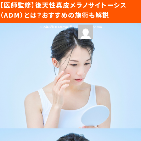
【医師監修】後天性真皮メラノサイトーシス
タグ:
後天性真皮メラノサイトーシス
知ると差がつくビューティガイド
（ADM）とは？おすすめの施術も解説
投
投
2025年1月14日
2025年1月10日
admin
トップページ
稿
稿
日:
者
美容医療ってなんだろう？
美容医療の基本情報
美容医療のスケジュール
美容医療まるわかりコラム
美容医療キーワード辞典
お悩みからコラムをさがす
コラム一覧
美容医療クリニック紹介
LINE 友だち登録