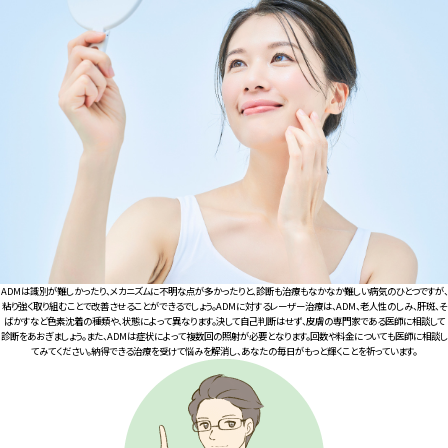
ADMは識別が難しかったり、メカニズムに不明な点が多かったりと、診断も治療もなかなか難しい病気のひとつですが、
粘り強く取り組むことで改善させることができるでしょう。ADMに対するレーザー治療は、ADM、老人性のしみ、肝斑、そ
ばかすなど色素沈着の種類や、状態によって異なります。決して自己判断はせず、皮膚の専門家である医師に相談して
診断をあおぎましょう。また、ADMは症状によって複数回の照射が必要となります。回数や料金についても医師に相談し
てみてください。納得できる治療を受けて悩みを解消し、あなたの毎日がもっと輝くことを祈っています。