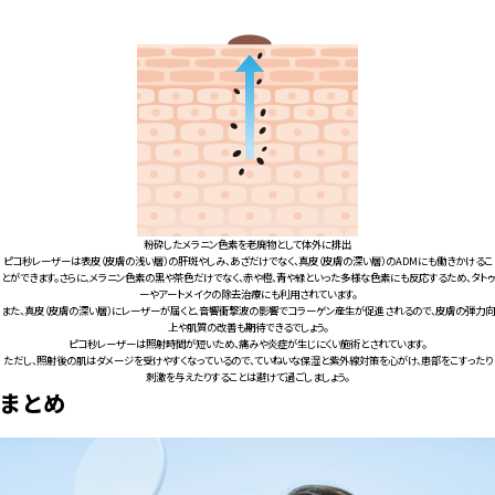
粉砕したメラニン色素を老廃物として体外に排出
ピコ秒レーザーは表皮（皮膚の浅い層）の肝斑やしみ、あざだけでなく、真皮（皮膚の深い層）のADMにも働きかけるこ
とができます。さらに、メラニン色素の黒や茶色だけでなく、赤や橙、青や緑といった多様な色素にも反応するため、タトゥ
ーやアートメイクの除去治療にも利用されています。
また、真皮（皮膚の深い層）にレーザーが届くと、音響衝撃波の影響でコラーゲン産生が促進されるので、皮膚の弾力向
上や肌質の改善も期待できるでしょう。
ピコ秒レーザーは照射時間が短いため、痛みや炎症が生じにくい施術とされています。
ただし、照射後の肌はダメージを受けやすくなっているので、ていねいな保湿と紫外線対策を心がけ、患部をこすったり
刺激を与えたりすることは避けて過ごしましょう。
まとめ