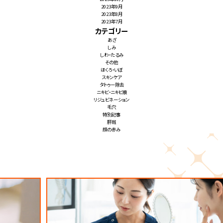
2023年9月
2023年8月
2023年7月
カテゴリー
あざ
しみ
しわ・たるみ
その他
ほくろ・いぼ
スキンケア
タトゥー除去
ニキビ・ニキビ痕
リジュビネーション
毛穴
特別記事
肝斑
顔の赤み