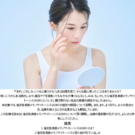
For CLINIC
「「あれ、このしみ、いつもと違うかも？」ある日鏡を見て、そんな風に思ったことはありませんか？
若いころからある顔のしみや、美白ケアを頑張ってもなかなか薄くならないしみは、もしかしたら後天性真皮メラノサイ
トーシス（ADM）という、少し聞き慣れない名前の皮膚の病気かもしれません。
本記事では、後天性真皮メラノサイトーシス（ADM）の症状や原因について説明します。また、よく似たしみとの見分け
方、治療を受けるときの注意点なども解説しています。
この記事を読めば、後天性真皮メラノサイトーシス（ADM）について深く理解し、治療の選択肢が広がるでしょう。ぜひ参
考にしてください。
目次
1.
後天性真皮メラノサイトーシス（ADM）とは？
2.
後天性真皮メラノサイトーシスと見た目が似ているしみ