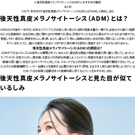
3.
後天性真皮メラノサイトーシス（ADM）におすすめの施術
まとめ
※以下、本文中の「後天性真皮メラノサイトーシス（ADM）」は「ADM」と表記します。
後天性真皮メラノサイトーシス（ADM）とは？
ADMは10代後半〜30代の、日本などアジア人の女性に多く見られる顔の色素沈着の一種です。米粒大から数ミリ程度
の小さな色素斑が、左右対称に顔に現れるのが特徴です。色は、灰色がかったものから青みがかったものまで様々です。
発症しやすい部位は、頬骨を中心に、頬、額、まぶた、鼻などで、特に、両頬は点状に左右対称に現れることが多いと言わ
れています。ただし、個人の症状にはばらつきがあり、顔の様々な部位に発症するケースも少なくありません。
後天性真皮メラノサイトーシス（ADM）の原因は？
ADMができるメカニズムは完全には解明されていませんが、遺伝的な理由で真皮（皮膚の深い層）に残ってしまったメ
ラノサイトが、女性ホルモン、紫外線、炎症などの外的な刺激によってメラニン色素を生成すると考えられています。真皮
（皮膚の深い層）に存在するメラノサイトに対しては、スキンケアなどの外側からのケアでは効果が期待できないでしょ
う。そのため医療機関でレーザー治療などを選択する必要がありますが、肝斑、そばかすと見た目が非常によく似ている
ため、十分な知識と経験を持った皮膚科医に診てもらうことをおすすめします。
後天性真皮メラノサイトーシスと見た目が似て
いるしみ