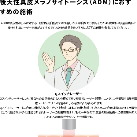
後天性真皮メラノサイトーシス（ADM）におす
すめの施術
ADMは表皮性のしみに対する一般的な美白施術では改善しにくい傾向があります。そのため、皮膚科や美容皮膚科で
受けられるレーザー治療がおすすめです。ADMの改善をめざす方は、以下の施術を検討してみてください。
Qスイッチレーザー
Qスイッチレーザーは、ナノ秒（1秒の10億分の1）という極めて短い時間でレーザーを照射し、メラニンを破壊する美容医
療レーザーで、ADMを含めたしみ治療によく用いられます。
Qスイッチレーザーは、色素に吸収され、ターゲットを破壊します。その後、破壊されたメラニン色素は数日かけて老廃物
として代謝され、体外に排出されます。レーザーの照射時間はナノ秒と一瞬なので、皮膚の周囲組織への熱影響が抑え
られ肌への負担が少ないことも特徴です。