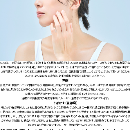
ADMは、一般的なしみや肝斑、そばかすなどと現れる部位が似ているため、間違われるケースが多々あります。典型的な
ADMの特徴を備えていれば見分けはつきますが、ADMと肝斑、そばかすが混ざって現れることもあり、その場合はなお
さら判断がつきづらくなります。治療法もそれぞれ異なるため、自己判断で対処しようとすると、かえって悪化することも
あるでしょう。気になる場合は、必ず皮膚科を受診するようにしてください。
肝斑
肝斑とは、女性ホルモンと関係があり、妊娠中や出産後にできやすいと言われるしみの一種です。頬骨周囲や額など、左
右対称に現れることが多く、ADMと似たような色合いの場合があるため、見分けが難しいとされています。しかし、ADM
に比べて境界がぼやけていることが多く、識別のポイントとなっています。
治療には内服薬や外用薬を筆頭に、レーザー治療などが取り入れられています。
そばかす（雀卵斑）
そばかす（雀卵斑）とは、おもに鼻や頬に現れる、小さな茶色の点状のしみの一種です。遺伝的な要素が強く、幼少期か
ら現れはじめ、思春期に濃くなる傾向があります。そのため、10代後半から発症すると言われるADMとは出現時期が異
なります。しかし、同じように、頬上部に左右対称に現れる場合があるため、見分けが難しいとされています。ADMとそば
かすの大きな違いは色合いです。 ADMはおもに灰色や褐色をしていますが、そばかすは茶褐色です。そばかすに対して
は、メラニン色素に反応するレーザー治療が取り入れられています。