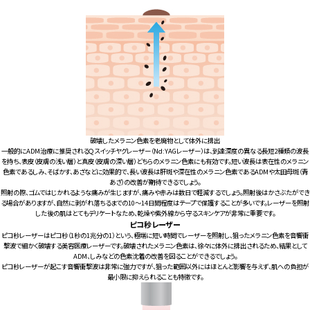
破壊したメラニン色素を老廃物として体外に排出
一般的にADM治療に推奨されるＱスイッチヤグレーザー（Nd:YAGレーザー）は、到達深度の異なる長短2種類の波長
を持ち、表皮（皮膚の浅い層）と真皮（皮膚の深い層）どちらのメラニン色素にも有効です。短い波長は表在性のメラニン
色素であるしみ、そばかす、あざなどに効果的で、長い波長は肝斑や深在性のメラニン色素であるADMや太田母斑（青
あざ）の改善が期待できるでしょう。
照射の際、ゴムではじかれるような痛みが生じますが、痛みや赤みは数日で軽減するでしょう。照射後はかさぶたができ
る場合がありますが、自然に剥がれ落ちるまでの10～14日間程度はテープで保護することが多いです。レーザーを照射
した後の肌はとてもデリケートなため、乾燥や紫外線から守るスキンケアが非常に重要です。
ピコ秒レーザー
ピコ秒レーザーはピコ秒（1秒の1兆分の1）という、極端に短い時間でレーザーを照射し、狙ったメラニン色素を音響衝
撃波で細かく破壊する美容医療レーザーです。破壊されたメラニン色素は、徐々に体外に排出されるため、結果として
ADM、しみなどの色素沈着の改善を図ることができるでしょう。
ピコ秒レーザーが起こす音響衝撃波は非常に強力ですが、狙った範囲以外にはほとんど影響を与えず、肌への負担が
最小限に抑えられることも特徴です。