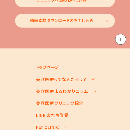
動画素材ダウンロードのお申し込み
トップページ
美容医療ってなんだろう？
美容医療まるわかりコラム
美容医療の基本情報
美容医療のスケジュール
美容医療クリニック紹介
お悩みからコラムをさがす
美容医療キーワード辞典
コラム一覧
LINE 友だち登録
For CLINIC