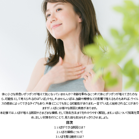
For CLINIC
体に小さな茶色いポツポツが増えて気になっていませんか？ 年齢を重ねるにつれて体にポツポツが増えてきたのな
ら、可能性として考えられるのは「いぼ」かもしれません。いぼは、加齢や摩擦などの影響で増えるものもあれば、ウイル
スの感染によってできるタイプもあり、全身どこにでも生じる可能性があります。一言で「いぼ」と総称されることがあり
ますが、いぼには様々な原因と疾患があります。
本記事では、いぼが増える原因やさまざまな種類、そして除去方法までをわかりやすく解説します。いぼについて知識を深
め、正しい対策を行うことで、見た目も気分もすっきりさせましょう。
目次
1.
いぼができる原因とは？
2.
いぼの種類について
3.
いぼを取る施術とは？