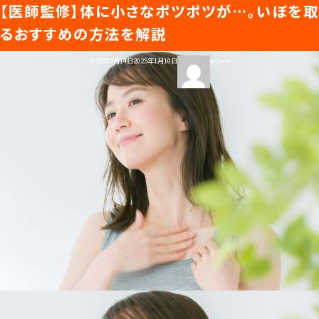
【医師監修】体に小さなポツポツが…。いぼを取
タグ:
いぼ
知ると差がつくビューティガイド
るおすすめの方法を解説
投
投
2025年1月14日
2025年1月10日
admin
トップページ
稿
稿
日:
者
美容医療ってなんだろう？
美容医療の基本情報
美容医療のスケジュール
美容医療まるわかりコラム
美容医療キーワード辞典
お悩みからコラムをさがす
コラム一覧
美容医療クリニック紹介
LINE 友だち登録