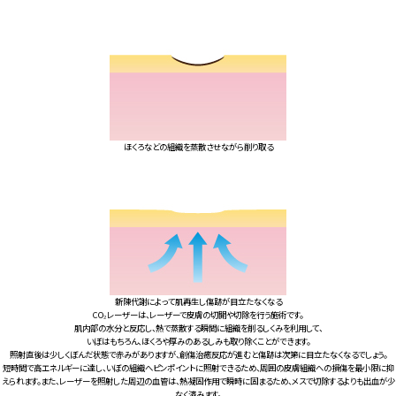
ほくろなどの組織を蒸散させながら削り取る
新陳代謝によって肌再生し傷跡が目立たなくなる
CO₂レーザーは、レーザーで皮膚の切開や切除を行う施術です。
肌内部の水分と反応し、熱で蒸散する瞬間に組織を削るしくみを利用して、
いぼはもちろん、ほくろや厚みのあるしみも取り除くことができます。
照射直後は少しくぼんだ状態で赤みがありますが、創傷治癒反応が進むと傷跡は次第に目立たなくなるでしょう。
短時間で高エネルギーに達し、いぼの組織へピンポイントに照射できるため、周囲の皮膚組織への損傷を最小限に抑
えられます。また、レーザーを照射した周辺の血管は、熱凝固作用で瞬時に固まるため、メスで切除するよりも出血が少
なく済みます。