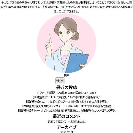
そして、できる前の予防も大切です。いぼは、摩擦や紫外線などの刺激が長期的に加わることでできやすくなるため、普
段から紫外線対策や摩擦を避ける工夫が大切です。こうしたケアを心がければ、新たないぼの発生を防ぎ、快適な肌を
保つことができますよ。
検索
検索
最近の投稿
ドクターが解説 いま注目の美容医療のコト！ vol.5
【医師監修】アートメイクを消したいときに頼れる施術を紹介
【医師監修】体に小さなポツポツが…。いぼを取るおすすめの方法を解説
【医師監修】後天性真皮メラノサイトーシス（ADM）とは？おすすめの施術も解説
【医師監修】タトゥーはどうしたら消せる？美容医療による除去施術について詳しく解説
最近のコメント
表示できるコメントはありません。
アーカイブ
2025年2月