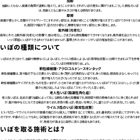
加齢
加齢にともない、皮膚の角質が過剰に増えてしまうことがあり、それがいぼの発生に繋がります。こうした良性のいぼ
は、年齢とともに数や大きさが増える傾向があります。
摩擦
皮膚が柔らかく、衣服やアクセサリーでこすれやすい部位は、刺激が続くことで角質が増えすぎていぼができやすくなりま
す。首回りや脇の下、足の付け根など、摩擦を受けやすい部位に多く発生します。
紫外線（光老化）
長年にわたる紫外線（光老化）の影響で、肌は老化し、さまざまな良性腫瘍ができやすくなります。紫外線を浴びたからと
いって即座にいぼができるわけではありませんが、蓄積されたダメージがいぼの増加を招くことがあります。
いぼの種類について
いぼは大きく分けて、加齢や摩擦などによるいぼと、ウイルス感染によるいぼ（尋常性疣贅）に分類できます。以下を参考
にしていぼの特徴を知りましょう。
軟性線維腫・アクロコルドン・スキンタッグ
軟性線維腫は、首や脇の下などの柔らかい部位に多く現れる代表的ないぼです。多くの場合、感染性はなく、ゆっくりと
数が増えたり大きくなったりすることがあります。
軟性線維腫はサイズが大きいものを言いますが、小さめであまり盛り上がりのないいいぼは「アクロコルドン」、小さく皮
膚から飛び出したようないぼは、「スキンタッグ」と言います。
老人性いぼ（脂漏性角化症）
老人性いぼは、名前の通り加齢によって生じる良性の角化性腫瘍です。側頭部や顔の頬骨のあたりに多く見られます
が、脇や背中などにもできる場合があります。茶色や黒っぽい色合いを帯び、少し盛り上がった形状をしています。
ウイルス性のいぼ（尋常性疣贅）
ヒトパピローマウイルス（HPV）が皮膚の傷口から侵入して増殖することで発生します。基本的には手足にできやすいも
のですが、全身のどこにでも生じる可能性があります。感染性があり、放置すると広がったり増えたりすることがあります
が、免疫力が高まると自然に消える場合もあります。
いぼを取る施術とは？