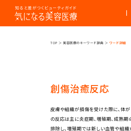
知ると差がつくビューティガイド
美容医療
美容医療って
TOP
美容医療のキーワード辞典
ワード詳細
まるわかり
なんだろう？
コラム
創傷治癒反応
皮膚や組織が損傷を受けた際に、体が
の反応は主に炎症期、増殖期、成熟期
排除し、増殖期では新しい血管や組織