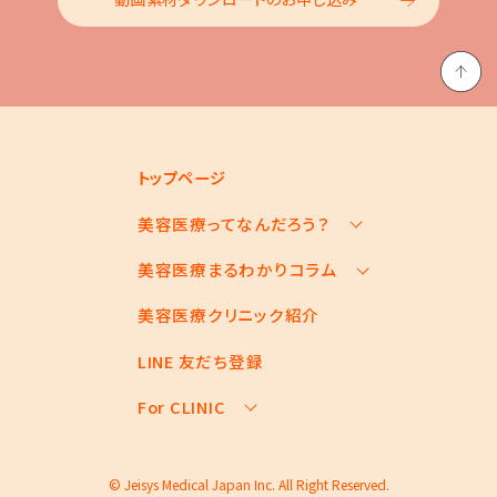
トップページ
美容医療ってなんだろう？
美容医療まるわかりコラム
美容医療の基本情報
美容医療のスケジュール
美容医療クリニック紹介
お悩みからコラムをさがす
美容医療キーワード辞典
コラム一覧
LINE 友だち登録
For CLINIC
For CLINIC ページ
© Jeisys Medical Japan Inc. All Right Reserved.
クリニック登録の
お申し込み