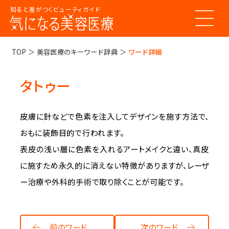
知ると差がつくビューティガイド
トップページ
TOP
美容医療のキーワード辞典
ワード詳細
タトゥー
美容医療ってなんだろう？
美容医療の基本情報
皮膚に針などで色素を注入してデザインを施す方法で、
美容医療のスケジュール
美容医療まるわかりコラム
おもに装飾目的で行われます。

美容医療キーワード辞典
お悩みからコラムをさがす
表皮の浅い層に色素を入れるアートメイクと違い、真皮
コラム一覧
美容医療クリニック紹介
に施すため永久的に消えない特徴がありますが、レーザ
ー治療や外科的手術で取り除くことが可能です。
LINE 友だち登録
前のワード
次のワード