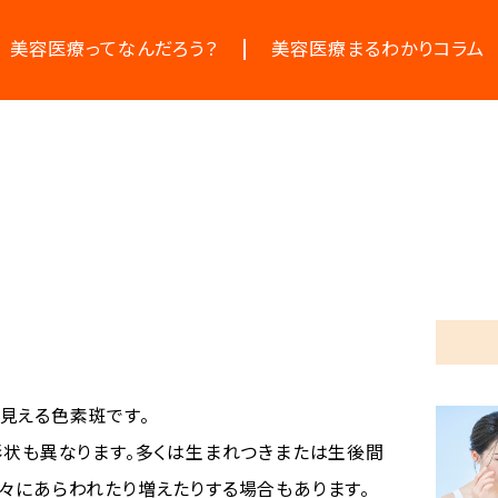
美容医療ってなんだろう？
美容医療まるわかりコラム
美容医療の基本情報
お悩みからコラムをさがす
美容医療のスケジュール
コラム一覧
える色素斑です。

形状も異なります。多くは生まれつきまたは生後間
々にあらわれたり増えたりする場合もあります。