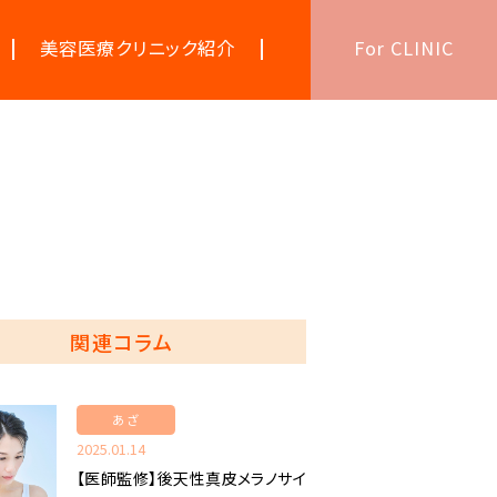
美容医療クリニック紹介
For CLINIC
美容医療キーワード辞典
関連コラム
あざ
2025.01.14
【医師監修】後天性真皮メラノサイ