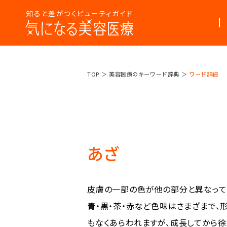
知ると差がつくビューティガイド
美容医療
美容医療って
TOP
美容医療のキーワード辞典
ワード詳細
まるわかり
なんだろう？
コラム
あざ
皮膚の一部の色が他の部分と異なって見
青・黒・茶・赤など色味はさまざまで、
もなくあらわれますが、成長してから徐