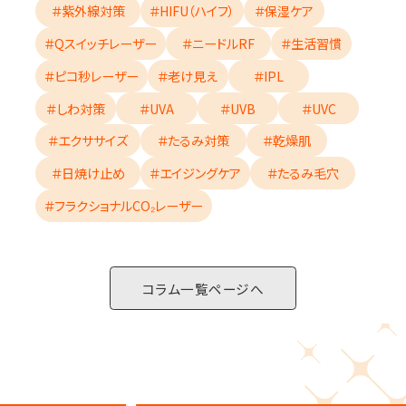
＃紫外線対策
＃HIFU（ハイフ）
＃保湿ケア
＃Qスイッチレーザー
＃ニードルRF
＃生活習慣
＃ピコ秒レーザー
＃老け見え
＃IPL
＃しわ対策
＃UVA
＃UVB
＃UVC
＃エクササイズ
＃たるみ対策
＃乾燥肌
＃日焼け止め
＃エイジングケア
＃たるみ毛穴
＃フラクショナルCO₂レーザー
コラム一覧ページへ