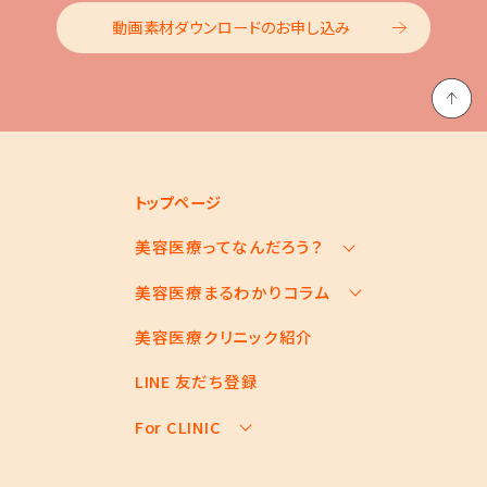
動画素材ダウンロードのお申し込み
トップページ
美容医療ってなんだろう？
美容医療まるわかりコラム
美容医療の基本情報
美容医療のスケジュール
美容医療クリニック紹介
お悩みからコラムをさがす
美容医療キーワード辞典
コラム一覧
LINE 友だち登録
For CLINIC
For CLINIC ページ