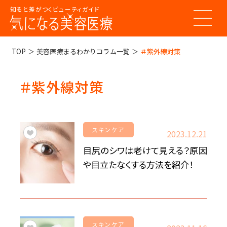
知ると差がつくビューティガイド
トップページ
TOP
美容医療まるわかりコラム一覧
＃紫外線対策
＃紫外線対策
美容医療ってなんだろう？
美容医療の基本情報
美容医療のスケジュール
美容医療まるわかりコラム
スキンケア
美容医療キーワード辞典
2023.12.21
お悩みからコラムをさがす
目尻のシワは老けて見える？原因
コラム一覧
美容医療クリニック紹介
や目立たなくする方法を紹介！
LINE 友だち登録
スキンケア