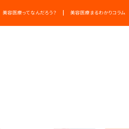
美容医療ってなんだろう？
美容医療まるわかりコラム
美容医療の基本情報
お悩みからコラムをさがす
美容医療のスケジュール
コラム一覧