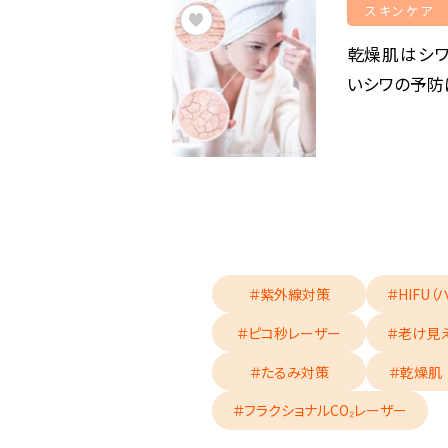
スキンケア
乾燥肌はシ
いシワの予防
＃紫外線対策
＃HIFU（
＃ピコ秒レーザー
＃老け見
＃たるみ対策
＃乾燥肌
＃フラクショナルCO₂レーザー