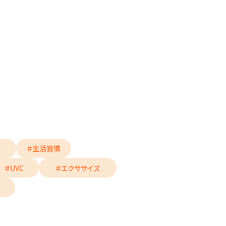
＃生活習慣
＃UVC
＃エクササイズ