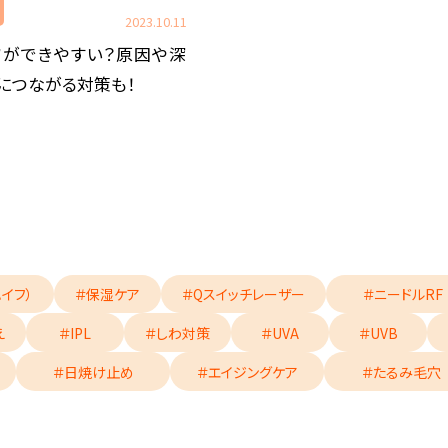
2023.10.11
ワができやすい？原因や深
につながる対策も！
ハイフ）
＃保湿ケア
＃Qスイッチレーザー
＃ニードルRF
え
＃IPL
＃しわ対策
＃UVA
＃UVB
＃日焼け止め
＃エイジングケア
＃たるみ毛穴