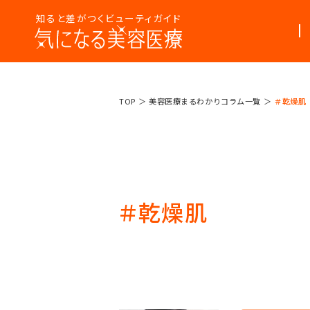
知ると差がつくビューティガイド
美容医療
美容医療って
TOP
美容医療まるわかりコラム一覧
＃乾燥肌
まるわかり
なんだろう？
コラム
＃乾燥肌