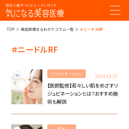
知ると差がつくビューティガイド
トップページ
TOP
美容医療まるわかりコラム一覧
＃ニードルRF
＃ニードルRF
美容医療ってなんだろう？
美容医療の基本情報
美容医療のスケジュール
美容医療まるわかりコラム
リジュビネーション
美容医療キーワード辞典
2024.12.27
お悩みからコラムをさがす
【医師監修】若々しい肌をめざすリ
コラム一覧
美容医療クリニック紹介
ジュビネーションとは？おすすめ施
術も解説
LINE 友だち登録
肝斑