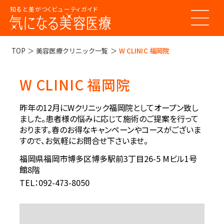
知ると差がつくビューティガイド
トップページ
TOP
美容医療クリニック一覧
W CLINIC 福岡院
W CLINIC 福岡院
美容医療ってなんだろう？
美容医療の基本情報
昨年の12月にWクリニック福岡院としてオープン致し
美容医療のスケジュール
ました。患者様の悩みに応じて施術のご提案を行って
美容医療まるわかりコラム
おります。春のお得なキャンペーンやコースがございま
美容医療キーワード辞典
お悩みからコラムをさがす
すので、お気軽にお問合せ下さいませ。
コラム一覧
美容医療クリニック紹介
福岡県福岡市博多区博多駅前3丁目26-5 Mビル1号
館8階
TEL：092-473-8050
LINE 友だち登録