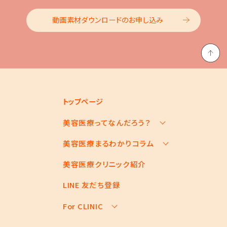
動画素材ダウンロードのお申し込み
トップページ
美容医療ってなんだろう？
美容医療まるわかりコラム
美容医療の基本情報
美容医療のスケジュール
美容医療クリニック紹介
お悩みからコラムをさがす
美容医療キーワード辞典
コラム一覧
LINE 友だち登録
For CLINIC