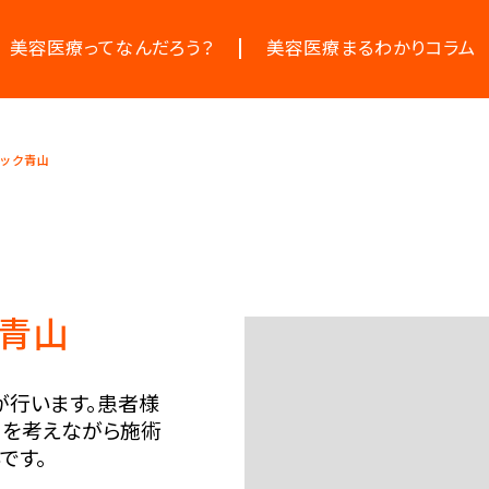
美容医療ってなんだろう？
美容医療まるわかりコラム
美容医療の基本情報
お悩みからコラムをさがす
美容医療のスケジュール
コラム一覧
ニック青山
ク青山
が行います。患者様
層を考えながら施術
です。