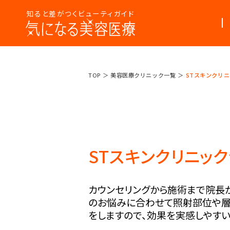
知ると差がつくビューティガイド
美容医療
美容医療って
TOP
美容医療クリニック一覧
STスキンクリ
まるわかり
なんだろう？
コラム
STスキンクリニッ
カウンセリングから施術まで院長
のお悩みに合わせて照射部位や
をしますので、効果を実感しやすい