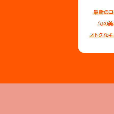
最新のコ
旬の美
オトクなキ