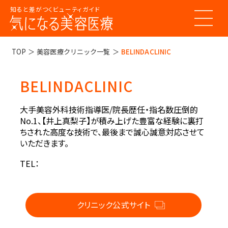
知ると差がつくビューティガイド
トップページ
TOP
美容医療クリニック一覧
BELINDACLINIC
BELINDACLINIC
美容医療ってなんだろう？
美容医療の基本情報
大手美容外科技術指導医/院長歴任・指名数圧倒的
美容医療のスケジュール
No.1、【井上真梨子】が積み上げた豊富な経験に裏打
美容医療まるわかりコラム
ちされた高度な技術で、最後まで誠心誠意対応させて
美容医療キーワード辞典
お悩みからコラムをさがす
いただきます。
コラム一覧
美容医療クリニック紹介
TEL：
LINE 友だち登録
クリニック公式サイト