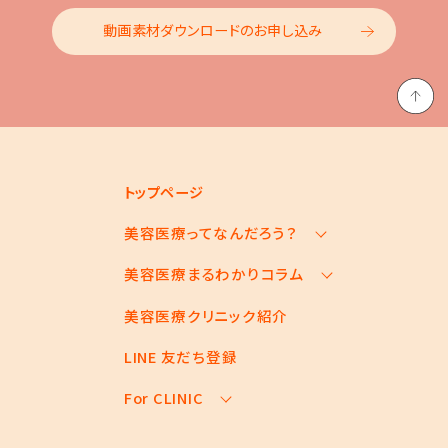
動画素材ダウンロードのお申し込み
トップページ
美容医療ってなんだろう？
美容医療まるわかりコラム
美容医療の基本情報
美容医療のスケジュール
美容医療クリニック紹介
お悩みからコラムをさがす
美容医療キーワード辞典
コラム一覧
LINE 友だち登録
For CLINIC
For CLINIC ページ