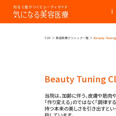
知ると差がつくビューティガイド
美容医療
美容医療って
TOP
美容医療クリニック一覧
Beauty Tuning 
まるわかり
なんだろう？
コラム
Beauty Tuning Cl
当院は、加齢に伴う、皮膚や筋肉
「作り変える」のではなく「調律する
持つ本来の美しさを引き出すとい
指しています。