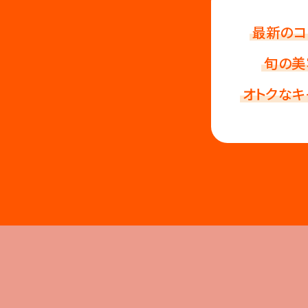
最新のコ
旬の美
オトクなキ