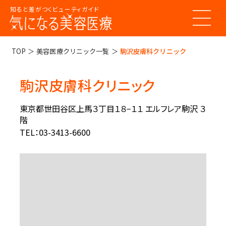
知ると差がつくビューティガイド
トップページ
TOP
美容医療クリニック一覧
駒沢皮膚科クリニック
駒沢皮膚科クリニック
美容医療ってなんだろう？
美容医療の基本情報
東京都世田谷区上馬３丁目１８−１１ エルフレア駒沢 ３
美容医療のスケジュール
階
美容医療まるわかりコラム
TEL：03-3413-6600
美容医療キーワード辞典
お悩みからコラムをさがす
コラム一覧
美容医療クリニック紹介
LINE 友だち登録