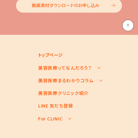
動画素材ダウンロードのお申し込み
トップページ
美容医療ってなんだろう？
美容医療まるわかりコラム
美容医療の基本情報
美容医療のスケジュール
美容医療クリニック紹介
お悩みからコラムをさがす
美容医療キーワード辞典
コラム一覧
LINE 友だち登録
For CLINIC
For CLINIC ページ