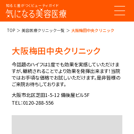
知ると差がつくビューティガイド
トップページ
TOP
美容医療クリニック一覧
大阪梅田中央クリニック
大阪梅田中央クリニック
美容医療ってなんだろう？
美容医療の基本情報
今話題のハイフは1度でも効果を実感していただけま
美容医療のスケジュール
すが、継続されることでより効果を発揮出来ます！当院
美容医療まるわかりコラム
ではお手頃な価格でお試しいただけます。是非皆様の
美容医療キーワード辞典
お悩みからコラムをさがす
ご来院お待ちしております。
コラム一覧
美容医療クリニック紹介
大阪市北区芝田1-5-12 備後屋ビル5F
TEL：0120-288-556
LINE 友だち登録