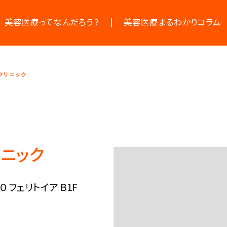
美容医療ってなんだろう？
美容医療まるわかりコラム
美容医療の基本情報
お悩みからコラムをさがす
美容医療のスケジュール
コラム一覧
クリニック
ニック
フェリトイア B1F