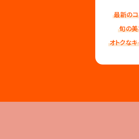
最新のコ
旬の美
オトクなキ