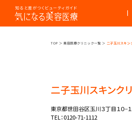
知ると差がつくビューティガイド
美容医療
美容医療って
TOP
美容医療クリニック一覧
二子玉川スキン
まるわかり
なんだろう？
コラム
二子玉川スキンクリ
東京都世田谷区玉川３丁目１０−１０ 
TEL：0120-71-1112