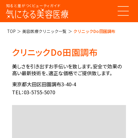
知ると差がつくビューティガイド
トップページ
TOP
美容医療クリニック一覧
クリニックDo田園調布
クリニックDo田園調布
美容医療ってなんだろう？
美容医療の基本情報
美しさを引き出すお手伝いを致します。安全で効果の
美容医療のスケジュール
高い最新技術を、適正な価格でご提供致します。
美容医療まるわかりコラム
美容医療キーワード辞典
東京都大田区田園調布3-40-4
お悩みからコラムをさがす
TEL：03-5755-5070
コラム一覧
美容医療クリニック紹介
LINE 友だち登録