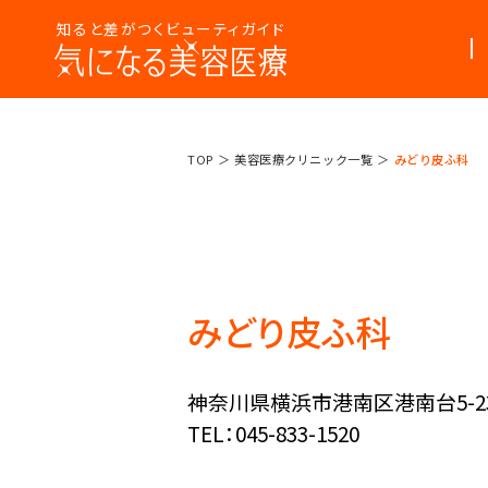
知ると差がつくビューティガイド
美容医療
美容医療って
TOP
美容医療クリニック一覧
みどり皮ふ科
まるわかり
なんだろう？
コラム
みどり皮ふ科
神奈川県横浜市港南区港南台5-23-
TEL：045-833-1520