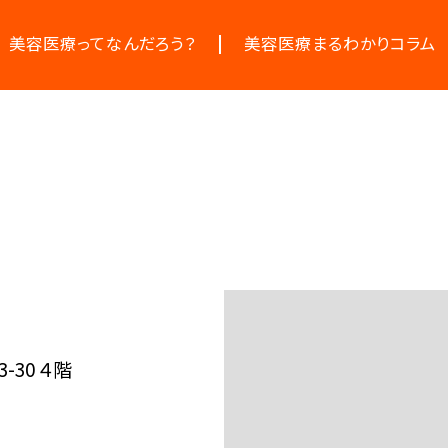
美容医療ってなんだろう？
美容医療まるわかりコラム
美容医療の基本情報
お悩みからコラムをさがす
美容医療のスケジュール
コラム一覧
30 ４階