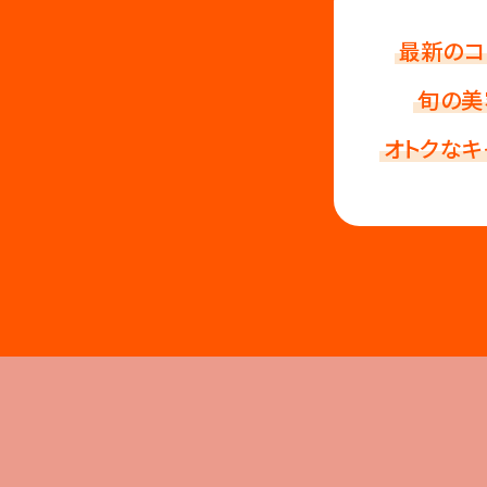
最新のコ
旬の美
オトクなキ