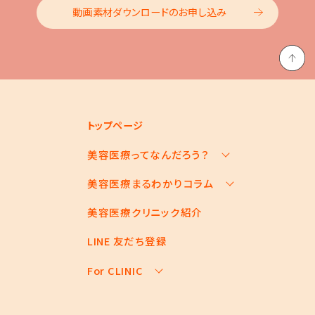
動画素材ダウンロードのお申し込み
トップページ
美容医療ってなんだろう？
美容医療まるわかりコラム
美容医療の基本情報
美容医療のスケジュール
美容医療クリニック紹介
お悩みからコラムをさがす
美容医療キーワード辞典
コラム一覧
LINE 友だち登録
For CLINIC
For CLINIC ページ