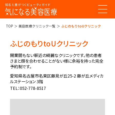
知ると差がつくビューティガイド
トップページ
TOP
美容医療クリニック一覧
ふじのもりtoUクリニック
ふじのもりtoUクリニック
美容医療ってなんだろう？
美容医療の基本情報
開業間もない駅近の綺麗なクリニックです。他の患者
美容医療のスケジュール
さまと顔を合わせることがない様に余裕を持った完全
美容医療まるわかりコラム
予約制です。
美容医療キーワード辞典
お悩みからコラムをさがす
愛知県名古屋市名東区藤見が丘25-2 藤が丘メディカ
コラム一覧
美容医療クリニック紹介
ルステーション 3階
TEL：052-778-8517
LINE 友だち登録