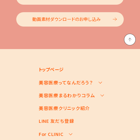
動画素材ダウンロードのお申し込み
トップページ
美容医療ってなんだろう？
美容医療まるわかりコラム
美容医療の基本情報
美容医療のスケジュール
美容医療クリニック紹介
お悩みからコラムをさがす
美容医療キーワード辞典
コラム一覧
LINE 友だち登録
For CLINIC