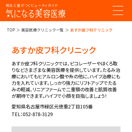
知ると差がつくビューティガイド
トップページ
TOP
美容医療クリニック一覧
あすか皮フ科クリニック
あすか皮フ科クリニック
美容医療ってなんだろう？
美容医療の基本情報
あすか皮フ科クリニックでは、ピコレーザーやほくろ取
美容医療のスケジュール
りなどさまざまな美容医療を提供しています。たるみ治
美容医療まるわかりコラム
療においてもヒアルロン酸や糸の他に、ハイフ治療にも
美容医療キーワード辞典
お悩みからコラムをさがす
力を入れています。しっかり強力にリフトアップでたる
みの軽減、リニアファームで二重顎の改善と肌質改善
コラム一覧
美容医療クリニック紹介
が期待できます。ハイフで小顔を目指しましょう！
愛知県名古屋市緑区元徳重2丁目105番
LINE 友だち登録
TEL：052-878-3129