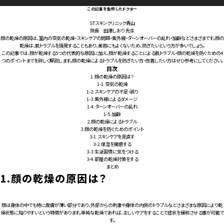
この記事を監修したドクター
STスキンクリニック青山
院長 田澤しおり 先生
顔の乾燥の原因は、室内の空気の乾燥・スキンケアの問題・紫外線・ターンオーバーの乱れ・加齢などさまざまです。顔の
乾燥は、肌トラブルを誘発することもあり、美容にもよくないため、防ぎたいという方が多いでしょう。
この記事では、顔が乾燥する5つの代表的な原因に加え、顔が乾燥することによる肌トラブル・顔の乾燥を防ぐための4
つのポイントまでを詳しく解説します。顔の乾燥によるトラブルを防ぎたい方・改善したい方はぜひ参考にしてください。
目次
1.
顔の乾燥の原因は？
1-1.
空気の乾燥
1-2.
スキンケアの不足・誤り
1-3.
紫外線によるダメージ
1-4.
ターンオーバーの乱れ
1-5.
加齢
2.
顔の乾燥によるトラブル
3.
顔の乾燥を防ぐためのポイント
3-1.
スキンケアを見直す
3-2.
保湿を徹底する
3-3.
生活習慣に気をつける
3-4.
部屋の乾燥対策をする
まとめ
1.
顔の乾燥の原因は？
顔は身体の中でも特に皮膚が薄い部分であり、外部からの刺激や身体の内側のトラブルなどさまざまな原因により乾
燥状態に陥りやすいという特徴があります。単純な乾燥であれば、正しいケアをすることで症状を緩和させる事が可能で
す。