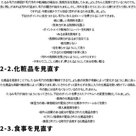
たるみ毛穴の原因が毛穴汚れや乾燥肌の場合は、洗顔方法を見直してみましょう。きちんと洗顔できているつもりでも、
洗い残しがあれば汚れが詰まり、毛穴の開きが目立ちます。しかし、汚れを落とそうとゴシゴシと擦りすぎたり洗いすぎた
りすれば、今度は肌トラブルを招く恐れがあるため注意しましょう。
下記のポイントに気をつけると、毛穴に与えるダメージを押さえることができます。
・肌に優しい洗顔料を選ぶ
・洗浄力がある洗顔料を選ぶ
・ポイントメイク専用のリムーバーを利用する
・ぬるま湯を使用する
・洗顔料は弾力が出るまで泡立てる
・肌を擦らない
・泡を滑らせるようにして洗う
・できるだけ短時間で手早く洗う
・汚れや洗顔料を残さないようにしっかりとすすぐ
・タオルでごしごしと擦らず、押さえるようにして水分を吸い取る
2-2.
化粧品を見直す
化粧品を見直すことでも、たるみ毛穴の改善が期待できるでしょう。肌の状態が年齢によって変化するように、肌に合っ
た化粧品も年齢や肌状態によって異なります。若いときからずっと変わらずお気に入りの化粧品を使い続けている場合、
今の肌には合わなくなっているのかもしれません。
たるみ毛穴が目立つようになってきたら、下記のポイントを押さえたアイテムへの変更を検討してみましょう。
・薬用の化粧品を選ぶ
・保湿力の高い美容成分が配合された化粧水やクリームなどを使う
・導入美容液を使う
・収れん効果のある成分が配合された化粧品を使う
・ビタミン誘導体が配合された化粧品を使う
・推奨されている年代が合致する化粧品を使う
2-3.
食事を見直す