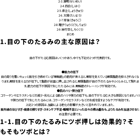
2-3.
清明（せいめい）
2-4.
四白（しはく）
2-5.
承泣（しょうきゅう）
2-6.
太陽（たいよう）
2-7.
球後（きゅうご）
2-8.
瞳子りょう（どうしりょう）
2-9.
絲竹空（しちくくう）
まとめ
1.
目の下のたるみの主な原因は？
目の下がたるむ原因はいくつかあり、中でも下記の2つが代表的です。
●筋力の低下
目の周りを覆いキュッと肌を引き締めている「眼輪筋」の筋肉が衰えると、眼球を支えている眼窩脂肪を抑えきれなくな
ります。眼球を支える力が低下して脂肪が前面に押し出されると、眼窩脂肪が目の下のたるみやふくらみとして現れま
す。筋力の低下が原因で生じたたるみには、眼輪筋のトレーニングが有効です。
●肌のハリ・弾力低下
コラーゲンやエラスチンなどの減少・劣化による肌のハリや弾力の低下も、目の下がたるむ大きな原因となります。ハリ
や弾力の低下で生じたたるみには、コラーゲンやエラスチンなどの生成を促すようなケアが有効です。
上記2つの原因は、加齢による老化の影響が大きいと言われています。また、
紫外線の浴びすぎ・皮膚の擦りすぎ・スキンケア不足・睡眠不足といった日々の積み重ねも、よりたるみを加速させる
た
め注意が必要です。
1-1.目の下のたるみにツボ押しは効果的？そ
もそもツボとは？