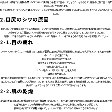
For CLINIC
が出やすい部分です。目尻の深いシワのせいで実際よりも老けて見られてしまうこともあるなど、目元の状態で見た目年
齢は大きく左右されます。
隠そうと化粧をしても、シワの溝にファンデーションがたまるなど余計に目立ってしまうことに悩まされている方も多いで
しょう。
2.目尻のシワの原因
目尻のシワを目立たなくさせるためには、「シワができた原因」を正しく把握することが大切です。理由に合わせた正し
い対策をとれば、現在のシワの状態を和らげるだけでなく、新たなシワを防ぐことにもつながるでしょう。
目尻にシワを作る原因となる5つの項目について、自分がどれに当てはまるのかを考えながら確認してください。
2-1.
目の疲れ
スマートフォンやパソコンの影響で目に疲労が蓄積し、目元が常に緊張状態にあるという人が増えています。目の疲れ
のサインは次の通りです。
・目が乾き、瞬きの回数が増える
・瞼をギュッと強くつぶり目頭を押さえる
・目をゴシゴシとこする
・ピントを合わせるために目に力を入れる
・眉間に力がはいる
目や目の奥の筋肉を酷使すると、疲れを少しでも緩和しようと無意識にこのような行動をとりがちです。日々繰り返され
ることで、少しずつ目尻にシワが作られてしまいます。また、過度な疲労は血行不良を引き起こし、肌への栄養や水分の
供給が十分でなくなることでより深いシワができやすくなります。
2-2.
肌の乾燥
皮膚の表面には、水分を蓄え蒸発を防ぐ「角質層（かくしつそう）」と呼ばれる層があります。目のまわりの皮膚は、顔の他
の部分と比べてこの角質層の厚みが3分の1程度しかなく、非常に乾燥しやすい部位です。
肌は乾燥することで細胞が縮んでしまい、キメが乱れてシワやたるみができやすくなります。