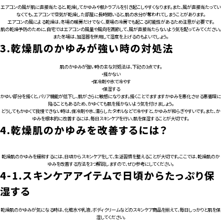
エアコンの風が肌に直接当たると、乾燥してかゆみや肌トラブルを引き起こしやすくなります。また、風が直接当たってい
なくても、エアコンで空気が乾燥した部屋に長時間いると、肌の水分が奪われてしまうことがあります。
エアコンの風による乾燥は、冬場の暖房だけでなく、夏場の冷房でも起こる可能性があるため注意が必要です。
肌の乾燥予防のために、自宅ではエアコンの風量や風向を調節して、風が直接当たらないよう気を配ってみてください。
また冬場は、加湿器を併用して湿度を上げるのもよいでしょう。
3.
乾燥肌のかゆみが強い時の対処法
肌のかゆみが強い時の主な対処法は、下記の3点です。
・掻かない
・保冷剤や氷で冷やす
・保湿する
かゆい部分を掻くと、バリア機能が低下し、肌がさらに敏感になります。掻くことでますますかゆみを悪化させる悪循環に
陥ることもあるため、かゆくても肌を掻かないよう気を付けましょう。
どうしてもかゆくて我慢できない時は、保冷剤や氷、濡らしたタオルなどで冷やすと、かゆみが和らぎやすいです。また、か
ゆみを根本的に改善するには、毎日スキンケアを行い、肌を保湿することが大切です。
4.
乾燥肌のかゆみを改善するには？
乾燥肌のかゆみを緩和するには、日頃からスキンケアをして、生活習慣を整えることが大切です。ここでは、乾燥肌のか
ゆみを改善する方法を3つ解説しますので、ぜひ参考にしてください。
4-1.
スキンケアアイテムで日頃からたっぷり保
湿する
乾燥肌のかゆみが気になる時は、化粧水や乳液、ボディクリームなどのスキンケア商品を揃えて、毎日しっかりと肌を保
湿してください。