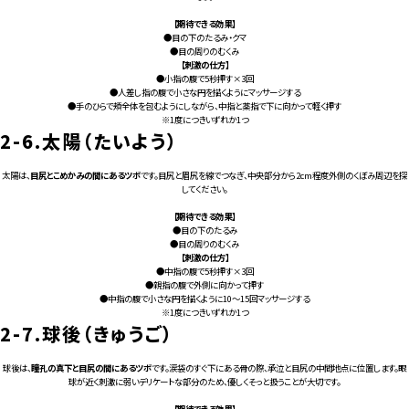
【期待できる効果】
●目の下のたるみ・クマ
●目の周りのむくみ
【刺激の仕方】
●小指の腹で5秒押す×3回
●人差し指の腹で小さな円を描くようにマッサージする
●手のひらで頬全体を包むようにしながら、中指と薬指で下に向かって軽く押す
※1度につきいずれか1つ
2-6.
太陽（たいよう）
太陽は、
目尻とこめかみの間にあるツボ
です。目尻と眉尻を線でつなぎ、中央部分から2cm程度外側のくぼみ周辺を探
してください。
【期待できる効果】
●目の下のたるみ
●目の周りのむくみ
【刺激の仕方】
●中指の腹で5秒押す×3回
●親指の腹で外側に向かって押す
●中指の腹で小さな円を描くように10～15回マッサージする
※1度につきいずれか1つ
2-7.
球後（きゅうご）
球後は、
瞳孔の真下と目尻の間にあるツボ
です。涙袋のすぐ下にある骨の際、承泣と目尻の中間地点に位置します。眼
球が近く刺激に弱いデリケートな部分のため、優しくそっと扱うことが大切です。
【期待できる効果】