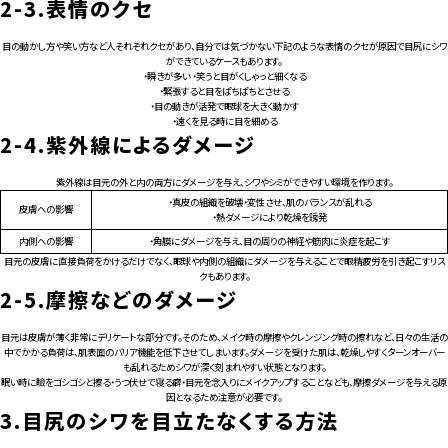
2-3.
表情のクセ
目の動かし方や笑い方など人それぞれクセがあり、自分では気づかない下記のような表情のクセが原因で目尻にシワ
ができているケースもあります。
・瞬きが多い ・笑うと目がくしゃっと細くなる
・緊張すると目をぱちぱちとさせる
・目の動きが活発で眼球を大きく動かす
・遠くを見る時に目を細める
2-4.
紫外線によるダメージ
紫外線は目元の外と内の両方にダメージを与え、シワやシミができやすい環境を作ります。
・真皮の組織を破壊・変性させ、肌のバランスが乱れる
皮膚への影響
・熱ダメージにより乾燥を誘発
内側への影響
・角膜にダメージを与え、目の周りの神経や筋肉に炎症を起こす
目元の皮膚に直接負荷をかけるだけでなく、眼球や内側の組織にダメージを与えることで眼精疲労を引き起こすリス
クもあります。
2-5.
摩擦などのダメージ
目元は皮膚が薄く非常にデリケートな部分です。そのため、メイク時の摩擦やクレンジング時の擦れなど、日々の生活の
中でかかる負荷は、肌表面のバリア機能を低下させてしまいます。ダメージを受けた肌は、乾燥しやすくターンオーバー
も乱れるためシワが深く刻まれやすい状態となります。
眠い時に瞼をゴシゴシと擦る・うつ伏せで寝る癖・目元を念入りにメイクアップすることなども、摩擦ダメージを与える原
因となるため注意が必要です。
3.
目尻のシワを目立たなくする方法