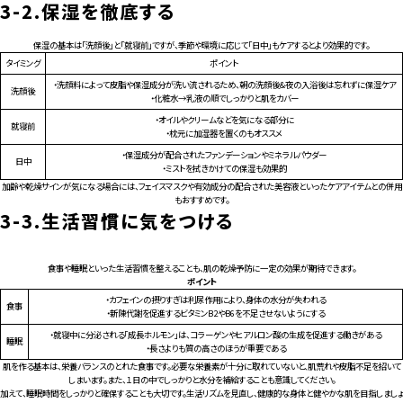
3-2.
保湿を徹底する
保湿の基本は「洗顔後」と「就寝前」ですが、季節や環境に応じて「日中」もケアするとより効果的です。
タイミング
ポイント
・洗顔料によって皮脂や保湿成分が洗い流されるため、朝の洗顔後&夜の入浴後は忘れずに保湿ケア
洗顔後
・化粧水→乳液の順でしっかりと肌をカバー
・オイルやクリームなどを気になる部分に
就寝前
・枕元に加湿器を置くのもオススメ
・保湿成分が配合されたファンデーションやミネラルパウダー
日中
・ミストを拭きかけての保湿も効果的
加齢や乾燥サインが気になる場合には、フェイスマスクや有効成分の配合された美容液といったケアアイテムとの併用
もおすすめです。
3-3.
生活習慣に気をつける
食事や睡眠といった生活習慣を整えることも、肌の乾燥予防に一定の効果が期待できます。
ポイント
・カフェインの摂りすぎは利尿作用により、身体の水分が失われる
食事
・新陳代謝を促進するビタミンB2やB6を不足させないようにする
・就寝中に分泌される「成長ホルモン」は、コラーゲンやヒアルロン酸の生成を促進する働きがある
睡眠
・長さよりも質の高さのほうが重要である
肌を作る基本は、栄養バランスのとれた食事です。必要な栄養素が十分に取れていないと、肌荒れや皮脂不足を招いて
しまいます。また、１日の中でしっかりと水分を補給することも意識してください。
加えて、睡眠時間をしっかりと確保することも大切です。生活リズムを見直し、健康的な身体と健やかな肌を目指しましょ