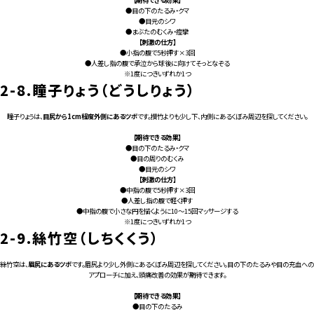
●目の下のたるみ・クマ
●目元のシワ
●まぶたのむくみ・痙攣
【刺激の仕方】
●小指の腹で5秒押す×3回
●人差し指の腹で承泣から球後に向けてそっとなぞる
※1度につきいずれか1つ
2-8.
瞳子りょう（どうしりょう）
瞳子りょうは、
目尻から1cm程度外側にあるツボ
です。攅竹よりも少し下、内側にあるくぼみ周辺を探してください。
【期待できる効果】
●目の下のたるみ・クマ
●目の周りのむくみ
●目元のシワ
【刺激の仕方】
●中指の腹で5秒押す×3回
●人差し指の腹で軽く押す
●中指の腹で小さな円を描くように10～15回マッサージする
※1度につきいずれか1つ
2-9.
絲竹空（しちくくう）
絲竹空は、
眉尻にあるツボ
です。眉尻より少し外側にあるくぼみ周辺を探してください。目の下のたるみや目の充血への
アプローチに加え、頭痛改善の効果が期待できます。
【期待できる効果】
●目の下のたるみ