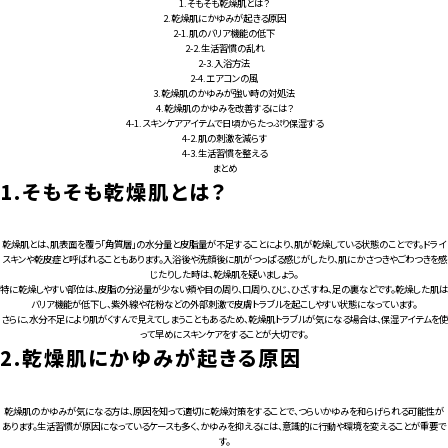
1.
そもそも乾燥肌とは？
2.
乾燥肌にかゆみが起きる原因
2-1.
肌のバリア機能の低下
2-2.
生活習慣の乱れ
2-3.
入浴方法
2-4.
エアコンの風
3.
乾燥肌のかゆみが強い時の対処法
4.
乾燥肌のかゆみを改善するには？
4-1.
スキンケアアイテムで日頃からたっぷり保湿する
4-2.
肌の刺激を減らす
4-3.
生活習慣を整える
まとめ
1.
そもそも乾燥肌とは？
乾燥肌とは、肌表面を覆う「角質層」の水分量と皮脂量が不足することにより、肌が乾燥している状態のことです。ドライ
スキンや乾皮症と呼ばれることもあります。入浴後や洗顔後に肌がつっぱる感じがしたり、肌にかさつきやごわつきを感
じたりした時は、乾燥肌を疑いましょう。
特に乾燥しやすい部位は、皮脂の分泌量が少ない頬や目の周り、口周り、ひじ、ひざ、すね、足の裏などです。乾燥した肌は
バリア機能が低下し、紫外線や花粉などの外部刺激で皮膚トラブルを起こしやすい状態になっています。
さらに、水分不足により肌がくすんで見えてしまうこともあるため、乾燥肌トラブルが気になる場合は、保湿アイテムを使
って早めにスキンケアをすることが大切です。
2.
乾燥肌にかゆみが起きる原因
乾燥肌のかゆみが気になる方は、原因を知って適切に乾燥対策をすることで、つらいかゆみを和らげられる可能性が
あります。生活習慣が原因になっているケースも多く、かゆみを抑えるには、意識的に行動や環境を変えることが重要で
す。