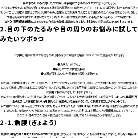
目の下のたるみに対して、ツボ押しは手軽にできるセルフケア
と言えるでしょう。
ツボとは、全身を巡る経絡を通して身体の不調を知り原因となる部分へアプローチする、東洋医学における治療方法で
す。ツボごとに対応する部位が異なり、鍼やお灸、指圧などで刺激を与えることで機能の活性化や回復を図ります。正しい
位置を的確に刺激すれば弱い力でも十分なため、年齢や性別に関わらず手軽に取り組めることが特徴です。
WHO（世界保健機関）によってもその存在と有効性は認められており、361のツボが正式に定められています。
2.
目の下のたるみや目の周りのお悩みに試して
みたいツボ9つ
ツボ押し自体は簡単であるものの、目の周りに実践する場合にはいくつかの注意点があります。
●力を入れすぎない
●自分のツボの位置を探す
●体調が優れないとき・飲酒時・妊娠中は避ける
目の周りの皮膚は薄くデリケートなため、爪を立てたり力を入れすぎたりしないことが大切です。また、ツボの位置は人
によって微妙に異なります。ここで紹介するツボの位置はあくまでも平均的な目安のため、自分のツボがどこにあるか
は自身で探り当てなければなりません。
目安となる位置を中心に付近を同じ強さで軽くプッシュし、もっとも大きな刺激を感じる部分を探しましょう。
体調が万
全のときに、「痛気持ちいい」を超えない程度の力で左右バランスよく刺激することがポイント
です。
目が疲れていると痛みを感じやすくなります。力を入れすぎてもよい効果は得られないため、軽く刺激する程度に収めま
しょう。なお、複数のやり方を紹介している場合でも、1日に行うツボ押しは1か所につき1種類程度にしてください。
ここでは、目の下のたるみや目の周りのお悩みに試してみたい9種類のツボを紹介します。
2-1.
魚腰（ぎょよう）
魚腰は、
眉毛の真ん中あたりにあるツボ
です。眉中（びちゅう）と呼ばれることもあります。場所がよく分からない場合は、