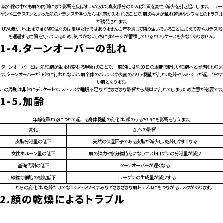
紫外線の中でも肌の内側にまで影響を及ぼすUVA波は、真皮部分のたんぱく質を変性・減少を引き起こします。コラー
ゲンやエラスチンといった肌のバランスを保つたんぱく質が失われることで、肌のキメが乱れ乾燥やシワなどのトラブル
が誘発されます。
UVA波が、地上まで強く降り注ぐのは夏場だけではありません。1年を通して降り注いでいることに加えて雲やガラス窓
も通過する性質を持っているため、気づかないうちにダメージが蓄積しているというケースも少なくありません。
1-4.
ターンオーバーの乱れ
ターンオーバーとは「肌細胞が生まれ変わる現象」のことで、一般的には約30日の周期で新しい細胞へと置き換わりま
す。ターンオーバーが正常に行われないと、肌全体のバランスや表面のバリア機能が乱れ、乾燥やシミ・シワが起こりやす
い肌となります。
この周期は非常にデリケートで、ストレスや睡眠不足などさまざまな影響から簡単に乱れてしまうため注意が必要です。
1-5.
加齢
年齢を重ねるにつれて起こる身体機能の変化は、顔のうるおいにも影響を与えます。
変化
肌への影響
皮脂分泌量の低下
天然の保湿因子である皮脂が減少し、乾燥しやすくなる
女性ホルモン量の低下
肌の弾力や水分維持をになうエストロゲンの分泌量が減少
基礎代謝の低下
ターンオーバーが遅くなる
線維芽細胞の機能低下
コラーゲンの生成量が減少する
これらの変化は、乾燥だけでなくシミ・シワ・くすみなどさまざまな肌トラブルにもつながるリスクがあります。
2.
顔の乾燥によるトラブル