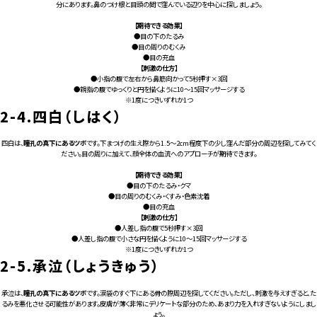
分にあります。鼻のつけ根と目頭の間で窪んでいる辺りを中心に探しましょう。
【期待できる効果】
●目の下のたるみ
●目の周りのむくみ
●目の充血
【刺激の仕方】
●小指の腹で左右から鼻筋向かって5秒押す×3回
●親指の腹でゆっくりと円を描くように10～15回マッサージする
※1度につきいずれか1つ
2-4.
四白（しはく）
四白は、
瞳孔の真下にあるツボ
です。下まつげの生え際から1.5～2cm程度下の少し窪んだ部分の周辺を探してみてく
ださい。目の周りに加えて、顔全体の血流へのアプローチが期待できます。
【期待できる効果】
●目の下のたるみ・クマ
●目の周りのむくみ・くすみ・色素沈着
●目の充血
【刺激の仕方】
●人差し指の腹で5秒押す×3回
●人差し指の腹で小さな円を描くように10～15回マッサージする
※1度につきいずれか1つ
2-5.
承泣（しょうきゅう）
承泣は、
瞳孔の真下にあるツボ
です。涙袋のすぐ下にある骨の際周辺を探してください。ただし、刺激を与えすぎると、た
るみを悪化させる可能性があります。皮膚が薄く非常にデリケートな部分のため、あまり力を入れすぎないようにしまし
ょう。