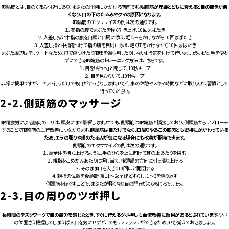
眼輪筋とは、目のくぼみ付近にあり、まぶたの開閉にかかわる筋肉です。
眼輪筋が年齢とともに衰えると目の開きが悪
くなり、目の下のたるみやクマの原因となります。
眼輪筋のエクササイズの例は次の通りです。
１．薬指の腹でまぶたを軽く引き上げ、10回まばたき
２．人差し指と中指の腹を目頭と目尻に添え、軽く圧をかけながら10回まばたき
３．人差し指と中指をつけて指の腹を目尻に添え、軽く圧をかけながら10回まばたき
まぶた周辺はデリケートなため、爪で傷つけたり眼球を強く押したりしないよう気を付けて行いましょう。また、手を使わ
ずにできる眼輪筋のトレーニング方法はこちらです。
１．目を「ギュッ」と閉じて、10秒キープ
２．目を見ひらいて、10秒キープ
非常に簡単ですが、1セット行うだけでも目がすっきりします。ぜひ仕事の休憩やスキマ時間などに取り入れ、習慣として
行ってください。
2-2.
側頭筋のマッサージ
眼精疲労による筋肉のコリは、頭皮にまで影響します。中でも、側頭筋は眼輪筋と隣接しており、側頭筋からアプローチ
することで眼輪筋の血行改善につながります。
側頭筋は目だけでなく、口周りやあごの筋肉とも密接にかかわっている
ため、エラの張りや頬のたるみが気になる場合にも改善が期待できます。
側頭筋のエクササイズの例は次の通りです。
１．頭全体を持ち上げるように、手のひらを上に向けて耳の上あたりを挟む
２．親指をこめかみあたりに押し当て、後頭部の方向に引っ張り上げる
３．そのまま口を大きく10回ほど開閉する
４．親指の位置を後頭部側に1～2cmほどずらし、1～3を繰り返す
側頭筋をほぐすことで、まぶたが軽くなり目の開きがよく感じるでしょう。
2-3.
目の周りのツボ押し
長時間のデスクワークで目の疲労を感じたとき、すぐに行えるツボ押しも血流改善に効果があるとされています。
ツボ
の位置さえ把握してしまえば人目を気にせずどこでもリフレッシュができるため、ぜひ覚えておきましょう。