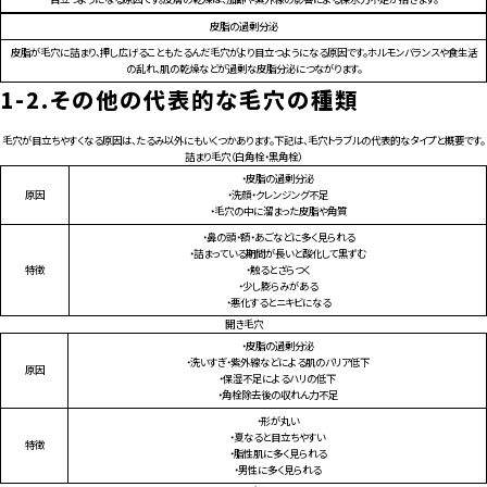
皮脂の過剰分泌
皮脂が毛穴に詰まり、押し広げることもたるんだ毛穴がより目立つようになる原因です。ホルモンバランスや食生活
の乱れ、肌の乾燥などが過剰な皮脂分泌につながります。
1-2.
その他の代表的な毛穴の種類
毛穴が目立ちやすくなる原因は、たるみ以外にもいくつかあります。下記は、毛穴トラブルの代表的なタイプと概要です。
詰まり毛穴（白角栓・黒角栓）
・皮脂の過剰分泌
原因
・洗顔・クレンジング不足
・毛穴の中に溜まった皮脂や角質
・鼻の頭・額・あごなどに多く見られる
・詰まっている期間が長いと酸化して黒ずむ
特徴
・触るとざらつく
・少し膨らみがある
・悪化するとニキビになる
開き毛穴
・皮脂の過剰分泌
・洗いすぎ・紫外線などによる肌のバリア低下
原因
・保湿不足によるハリの低下
・角栓除去後の収れん力不足
・形が丸い
・夏なると目立ちやすい
特徴
・脂性肌に多く見られる
・男性に多く見られる