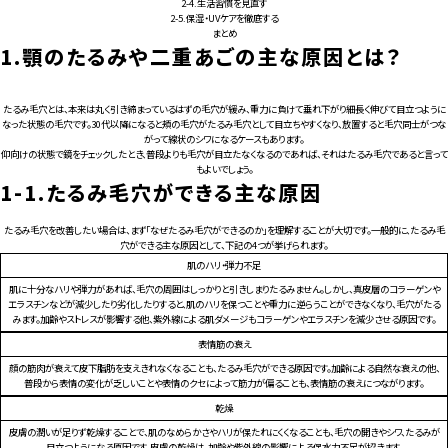
2-4.
生活習慣を見直す
2-5.
保湿・UVケアを徹底する
まとめ
1.
顎のたるみや二重あごの主な原因とは？
たるみ毛穴とは、本来は丸く引き締まっているはずの毛穴が緩み、重力に負けて垂れ下がり細長く伸びて目立つように
なった状態の毛穴です。30代以降になると頬の毛穴がたるみ毛穴として目立ちやすくなり、放置すると毛穴同士がつな
がって線状のシワになるケースもあります。
仰向けの状態で鏡をチェックしたとき、普段よりも毛穴が目立たなくなるのであれば、それはたるみ毛穴であると言って
もよいでしょう。
1-1.
たるみ毛穴ができる主な原因
たるみ毛穴を改善したい場合は、まず「なぜたるみ毛穴ができるのか」を理解することが大切です。一般的に、たるみ毛
穴ができる主な原因として、下記の4つが挙げられます。
肌のハリ・弾力不足
肌に十分なハリや弾力があれば、毛穴の周囲はしっかりと引きしまりたるみません。しかし、真皮層のコラーゲンや
エラスチンなどが減少したり劣化したりすると、肌のハリを保つことや重力に逆らうことができなくなり、毛穴がたる
みます。加齢やストレスが影響する他、紫外線による肌ダメージもコラーゲンやエラスチンを減少させる原因です。
表情筋の衰え
顔の筋肉が衰えて皮下脂肪を支えきれなくなることも、たるみ毛穴ができる原因です。加齢による自然な衰えの他、
普段から表情の変化が乏しいことや表情のクセによって筋力が偏ることも、表情筋の衰えにつながります。
乾燥
皮膚の潤いが足りず乾燥することで、肌のなめらかさやハリが保たれにくくなることも、毛穴の開きやシワ、たるみが
目立つようになる原因です。皮膚の乾燥は、加齢や紫外線の影響による保水力不足が招きます。