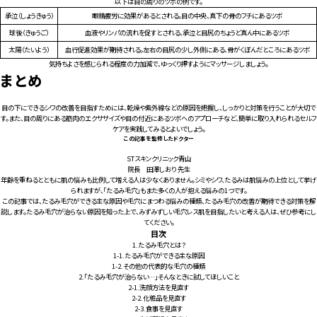
以下は目の周りのツボの例です。
承泣（しょうきゅう）
眼精疲労に効果があるとされる。目の中央、真下の骨のフチにあるツボ
球後（きゅうご）
血液やリンパの流れを促すとされる、承泣と目尻のちょうど真ん中にあるツボ
太陽（たいよう）
血行促進効果が期待される。左右の目尻の少し外側にある、骨がくぼんだところにあるツボ
気持ちよさを感じられる程度の力加減で、ゆっくり押すようにマッサージしましょう。
まとめ
目の下にできるシワの改善を目指すためには、乾燥や紫外線などの原因を把握し、しっかりと対策を行うことが大切で
す。また、目の周りにある筋肉のエクササイズや目の付近にあるツボへのアプローチなど、簡単に取り入れられるセルフ
ケアを実践してみるとよいでしょう。
この記事を監修したドクター
STスキンクリニック青山
院長 田澤しおり 先生
年齢を重ねるとともに肌の悩みも比例して増える人は少なくありません。シミやシワ、たるみは肌悩みの上位として挙げ
られますが、「たるみ毛穴」もまた多くの人が抱える悩みの1つです。
この記事では、たるみ毛穴ができる主な原因や毛穴にまつわる悩みの種類、たるみ毛穴の改善が期待できる対策を解
説します。たるみ毛穴が治らない原因を知った上で、みずみずしい毛穴レス肌を目指したいと考える人は、ぜひ参考にし
てください。
目次
1.
たるみ毛穴とは？
1-1.
たるみ毛穴ができる主な原因
1-2.
その他の代表的な毛穴の種類
2.
「たるみ毛穴が治らない…」そんなときに試してほしいこと
2-1.
洗顔方法を見直す
2-2.
化粧品を見直す
2-3.
食事を見直す