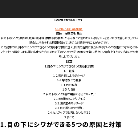
この記事を監修したドクター
CLINICA BellaForma
院長 佐藤 英明 先生
目の下のシワの原因は、乾燥・紫外線・摩擦・目の疲れ・たるみなどと言われています。シワを防いだり改善したりしたい
場合は、それぞれの原因を知って、適切な対策を行うことが大切です。
この記事では、目の下にシワができる5つの原因と対策に加え、日頃の習慣に取り入れやすいシワ改善につながるセル
フケアを4つ紹介します。顔の印象を左右する目の下のシワの予防・改善を目指し、若々しい印象を保ちたい方は、ぜひ参
考にしてください。
目次
1.
目の下にシワができる5つの原因と対策
1-1.
乾燥
1-2.
紫外線によるダメージ
1-3.
摩擦などの刺激
1-4.
目の疲れ
1-5.
たるみ
2.
目の下のシワ改善が期待できるセルフケア
2-1.
眼輪筋のエクササイズ
2-2.
側頭筋のマッサージ
2-3.
目の周りのツボ押し
2-4.
セルフケアで改善しないときは？
3.
まとめ
1.
目の下にシワができる5つの原因と対策