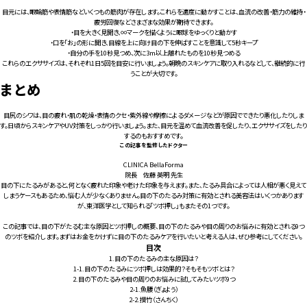
目元には、眼輪筋や表情筋などいくつもの筋肉が存在します。これらを適度に動かすことは、血流の改善・筋力の維持・
疲労回復などさまざまな効果が期待できます。
・目を大きく見開き、∞マークを描くように眼球をゆっくりと動かす
・口を「お」の形に開き、目線を上に向け目の下を伸ばすことを意識して5秒キープ
・自分の手を10秒見つめ、次に3m以上離れたものを10秒見つめる
これらのエクササイズは、それぞれ1日5回を目安に行いましょう。朝晩のスキンケアに取り入れるなどして、継続的に行
うことが大切です。
まとめ
目尻のシワは、目の疲れ・肌の乾燥・表情のクセ・紫外線や摩擦によるダメージなどが原因でできたり悪化したりしま
す。日頃からスキンケアやUV対策をしっかり行いましょう。また、目元を温めて血流改善を促したり、エクササイズをしたり
するのもおすすめです。
この記事を監修したドクター
CLINICA BellaForma
院長 佐藤 英明 先生
目の下にたるみがあると、何となく疲れた印象や老けた印象を与えます。また、たるみ具合によっては人相が悪く見えて
しまうケースもあるため、悩む人が少なくありません。目の下のたるみ対策に有効とされる美容法はいくつかあります
が、東洋医学として知られる「ツボ押し」もまたその1つです。
この記事では、目の下がたるむ主な原因とツボ押しの概要、目の下のたるみや目の周りのお悩みに有効とされる9つ
のツボを紹介します。まずはお金をかけずに目の下のたるみケアを行いたいと考える人は、ぜひ参考にしてください。
目次
1.
目の下のたるみの主な原因は？
1-1.目の下のたるみにツボ押しは効果的？そもそもツボとは？
2.
目の下のたるみや目の周りのお悩みに試してみたいツボ9つ
2-1.
魚腰（ぎょよう）
2-2.
攅竹（さんちく）