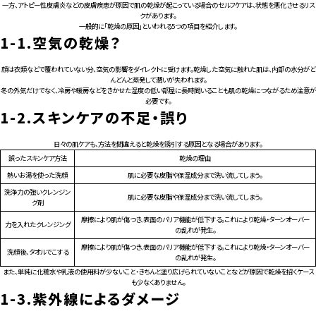
一方、アトピー性皮膚炎などの皮膚疾患が原因で肌の乾燥が起こっている場合のセルフケアは、状態を悪化させるリス
クがあります。
一般的に「乾燥の原因」といわれる5つの項目を紹介します。
1-1.
空気の乾燥？
顔は衣類などで覆われていない分、空気の影響をダイレクトに受けます。乾燥した空気に触れた肌は、内部の水分がど
んどんと蒸発して潤いが失われます。
冬の外気だけでなく、冷房や暖房などをきかせた湿度の低い部屋に長時間いることも肌の乾燥につながるため注意が
必要です。
1-2.
スキンケアの不足・誤り
日々の肌ケアも、方法を間違えると乾燥を誘引する原因となる場合があります。
誤ったスキンケア方法
乾燥の理由
熱いお湯を使った洗顔
肌に必要な皮脂や保湿成分まで洗い流してしまう。
洗浄力の強いクレンジン
肌に必要な皮脂や保湿成分まで洗い流してしまう。
グ剤
摩擦により肌が傷つき、表面のバリア機能が低下する。これにより乾燥・ターンオーバー
力を入れたクレンジング
の乱れが発生。
摩擦により肌が傷つき、表面のバリア機能が低下する。これにより乾燥・ターンオーバー
洗顔後、タオルでこする
の乱れが発生。
また、単純に化粧水や乳液の使用料が少ないこと・きちんと塗り広げられていないことなどが原因で乾燥を招くケース
も少なくありません。
1-3.
紫外線によるダメージ