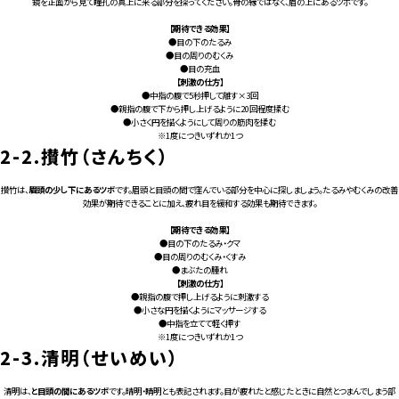
鏡を正面から見て瞳孔の真上に来る部分を探ってください。骨の縁ではなく、眉の上にあるツボです。
【期待できる効果】
●目の下のたるみ
●目の周りのむくみ
●目の充血
【刺激の仕方】
●中指の腹で5秒押して離す×3回
●親指の腹で下から押し上げるように20回程度揉む
●小さく円を描くようにして周りの筋肉を揉む
※1度につきいずれか1つ
2-2.
攅竹（さんちく）
攅竹は、
眉頭の少し下にあるツボ
です。眉頭と目頭の間で窪んでいる部分を中心に探しましょう。たるみやむくみの改善
効果が期待できることに加え、疲れ目を緩和する効果も期待できます。
【期待できる効果】
●目の下のたるみ・クマ
●目の周りのむくみ・くすみ
●まぶたの腫れ
【刺激の仕方】
●親指の腹で押し上げるように刺激する
●小さな円を描くようにマッサージする
●中指を立てて軽く押す
※1度につきいずれか1つ
2-3.
清明（せいめい）
清明は、
と目頭の間にあるツボ
です。晴明・睛明とも表記されます。目が疲れたと感じたときに自然とつまんでしまう部