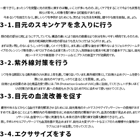
一度できてしまったシワを完璧に元の状態に戻すのは難しいことが多いものの、正しくケアをすることで今よりも状態を
和らげ若々しい印象を取り戻せる可能性があります。
今あるシワを目立たなくし新しいシワを予防するためにも、次のような方法を実践し健やかな肌を目指しましょう。
3-1.
目元のスキンケアを念入りに行う
顔の他の部分と同じようにケアしていても、構造の違いにより目元の皮膚はより水分を失いやすい傾向です。そのため、
目元の乾燥肌対策は他の部分よりも念入りに行うよう心がけましょう。
まずは洗い残しのないよう、しっかりと優しくメイクを落とします。肌に必要な油分まで奪わないようジェルやクリームタ
イプのクレンジング剤を使い、40℃以下のぬるま湯で洗ってください。洗顔後は化粧水や乳液での基本ケアに加え、目元
用シートマスクや美容液・アイクリームなど、プラスの保湿ケアが効果的です。
3-2.
紫外線対策を行う
シワを作る原因となる紫外線のUVA波は、1年を通して降り注いでいます。紫外線対策として日焼け止めクリームを使う
際には、目元のキワまでしっかりと塗ることを意識しましょう。
日焼け止め効果のある化粧品を使う際には、「PA（Protection Grade of UVA）」値に注目してください。＋が多いほど
UV対策力が高まりますが、肌への負担も大きくなるためTPOに合わせて使い分けてください。
3-3.
目元の血流改善を促す
疲労や冷えなどからくる血行不良を解消させるためには、目元専用のホットマスクやアイマッサージャーの使用がおす
すめです。温めることにより、眼球内の毛様体筋をはじめ目元の筋肉の緊張がほぐれ、血流の改善が見込めます。またマ
ッサージは、血管やリンパ管に刺激を与え、本来の流れを取り戻す効果も期待できるでしょう。
蒸しタオルやセルフマッサージでも血流改善が見込めますが、目元は大変デリケートなエリアのため摩擦や火傷等のト
ラブルには十分注意して行ってください。
3-4.
エクササイズをする