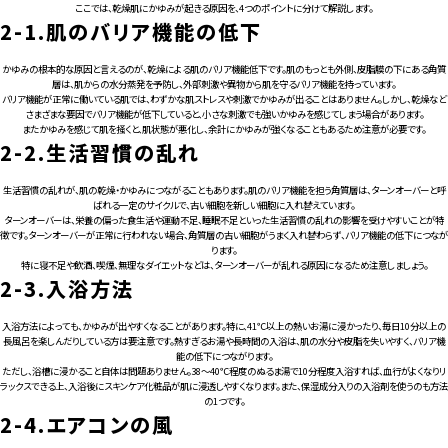
ここでは、乾燥肌にかゆみが起きる原因を、4つのポイントに分けて解説します。
2-1.
肌のバリア機能の低下
かゆみの根本的な原因と言えるのが、乾燥による肌のバリア機能低下です。肌のもっとも外側、皮脂膜の下にある角質
層は、肌からの水分蒸発を予防し、外部刺激や異物から肌を守るバリア機能を持っています。
バリア機能が正常に働いている肌では、わずかな肌ストレスや刺激でかゆみが出ることはありません。しかし、乾燥など
さまざまな要因でバリア機能が低下していると、小さな刺激でも強いかゆみを感じてしまう場合があります。
またかゆみを感じて肌を掻くと、肌状態が悪化し、余計にかゆみが強くなることもあるため注意が必要です。
2-2.
生活習慣の乱れ
生活習慣の乱れが、肌の乾燥・かゆみにつながることもあります。肌のバリア機能を担う角質層は、ターンオーバーと呼
ばれる一定のサイクルで、古い細胞を新しい細胞に入れ替えています。
ターンオーバーは、栄養の偏った食生活や運動不足、睡眠不足といった生活習慣の乱れの影響を受けやすいことが特
徴です。ターンオーバーが正常に行われない場合、角質層の古い細胞がうまく入れ替わらず、バリア機能の低下につなが
ります。
特に寝不足や飲酒、喫煙、無理なダイエットなどは、ターンオーバーが乱れる原因になるため注意しましょう。
2-3.
入浴方法
入浴方法によっても、かゆみが出やすくなることがあります。特に、41℃以上の熱いお湯に浸かったり、毎日10分以上の
長風呂を楽しんだりしている方は要注意です。熱すぎるお湯や長時間の入浴は、肌の水分や皮脂を失いやすく、バリア機
能の低下につながります。
ただし、浴槽に浸かること自体は問題ありません。38〜40℃程度のぬるま湯で10分程度入浴すれば、血行がよくなりリ
ラックスできる上、入浴後にスキンケア化粧品が肌に浸透しやすくなります。また、保湿成分入りの入浴剤を使うのも方法
の1つです。
2-4.
エアコンの風