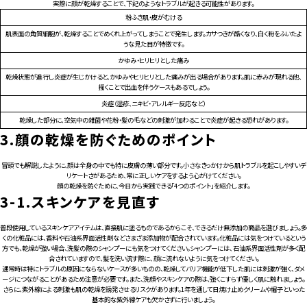
実際に顔が乾燥することで、下記のようなトラブルが起きる可能性があります。
粉ふき肌・皮がむける
肌表面の角質細胞が、乾燥することでめくれ上がってしまうことで発生します。カサつきが酷くなり、白く粉をふいたよ
うな見た目が特徴です。
かゆみ・ヒリヒリとした痛み
乾燥状態が進行し炎症が生じかけると、かゆみやヒリヒリとした痛みが出る場合があります。肌に赤みが現れる他、
掻くことで出血を伴うケースもあるでしょう。
炎症（湿疹、ニキビ・アレルギー反応など）
乾燥した部分に、空気中の雑菌や花粉・髪の毛などの刺激が加わることで炎症が起きる恐れがあります。
3.
顔の乾燥を防ぐためのポイント
冒頭でも解説したように、顔は全身の中でも特に皮膚の薄い部分です。小さなきっかけから肌トラブルを起こしやすいデ
リケートさがあるため、常に正しいケアをするよう心がけてください。
顔の乾燥を防ぐために、今日から実践できる「4つのポイント」を紹介します。
3-1.
スキンケアを見直す
普段使用しているスキンケアアイテムは、直接肌に塗るものであるからこそ、できるだけ無添加の商品を選びましょう。多
くの化粧品には、香料や石油系界面活性剤などさまざま添加物が配合されています。化粧品には気をつけているという
方でも、乾燥が強い場合、洗髪の際のシャンプーにも気をつけてください。シャンプーには､石油系界面活性剤が多く配
合されていますので、髪を洗い流す際に､顔に流れないように気をつけてください。
通常時は特にトラブルの原因にならないケースが多いものの、乾燥してバリア機能が低下した肌には刺激が強く、ダメ
ージにつながることがあるため注意が必要です。また、洗顔やスキンケアの際は、強くこすらず優しく肌に触れましょう。
さらに、紫外線による刺激も肌の乾燥を誘発させるリスクがあります。1年を通して日焼け止めクリームや帽子といった
基本的な紫外線ケアも欠かさずに行いましょう。