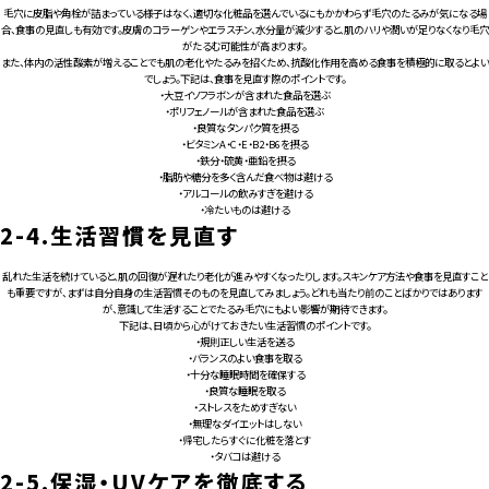
毛穴に皮脂や角栓が詰まっている様子はなく、適切な化粧品を選んでいるにもかかわらず毛穴のたるみが気になる場
合、食事の見直しも有効です。皮膚のコラーゲンやエラスチン、水分量が減少すると、肌のハリや潤いが足りなくなり毛穴
がたるむ可能性が高まります。
また、体内の活性酸素が増えることでも肌の老化やたるみを招くため、抗酸化作用を高める食事を積極的に取るとよい
でしょう。下記は、食事を見直す際のポイントです。
・大豆イソフラボンが含まれた食品を選ぶ
・ポリフェノールが含まれた食品を選ぶ
・良質なタンパク質を摂る
・ビタミンA・C・E・B2・B6を摂る
・鉄分・硫黄・亜鉛を摂る
・脂肪や糖分を多く含んだ食べ物は避ける
・アルコールの飲みすぎを避ける
・冷たいものは避ける
2-4.
生活習慣を見直す
乱れた生活を続けていると、肌の回復が遅れたり老化が進みやすくなったりします。スキンケア方法や食事を見直すこと
も重要ですが、まずは自分自身の生活習慣そのものを見直してみましょう。どれも当たり前のことばかりではあります
が、意識して生活することでたるみ毛穴にもよい影響が期待できます。
下記は、日頃から心がけておきたい生活習慣のポイントです。
・規則正しい生活を送る
・バランスのよい食事を取る
・十分な睡眠時間を確保する
・良質な睡眠を取る
・ストレスをためすぎない
・無理なダイエットはしない
・帰宅したらすぐに化粧を落とす
・タバコは避ける
2-5.
保湿・UVケアを徹底する