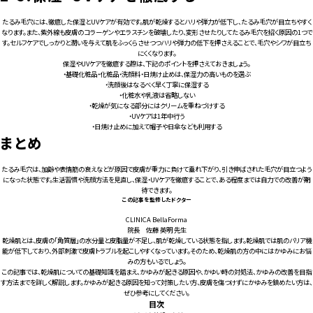
たるみ毛穴には、徹底した保湿とUVケアが有効です。肌が乾燥するとハリや弾力が低下し、たるみ毛穴が目立ちやすく
なります。また、紫外線も皮膚のコラーゲンやエラスチンを破壊したり、変形させたりしてたるみ毛穴を招く原因の1つで
す。セルフケアでしっかりと潤いを与えて肌をふっくらさせつつハリや弾力の低下を押さえることで、毛穴やシワが目立ち
にくくなります。
保湿やUVケアを徹底する際は、下記のポイントを押さえておきましょう。
・基礎化粧品・化粧品・洗顔料・日焼け止めは、保湿力の高いものを選ぶ
・洗顔後はなるべく早く丁寧に保湿する
・化粧水や乳液は省略しない
・乾燥が気になる部分にはクリームを重ねづけする
・UVケアは1年中行う
・日焼け止めに加えて帽子や日傘なども利用する
まとめ
たるみ毛穴は、加齢や表情筋の衰えなどが原因で皮膚が重力に負けて垂れ下がり、引き伸ばされた毛穴が目立つよう
になった状態です。生活習慣や洗顔方法を見直し、保湿・UVケアを徹底することで、ある程度までは自力での改善が期
待できます。
この記事を監修したドクター
CLINICA BellaForma
院長 佐藤 英明 先生
乾燥肌とは、皮膚の「角質層」の水分量と皮脂量が不足し、肌が乾燥している状態を指します。乾燥肌では肌のバリア機
能が低下しており、外部刺激で皮膚トラブルを起こしやすくなっています。そのため、乾燥肌の方の中にはかゆみにお悩
みの方もいるでしょう。
この記事では、乾燥肌についての基礎知識を踏まえ、かゆみが起きる原因や、かゆい時の対処法、かゆみの改善を目指
す方法までを詳しく解説します。かゆみが起きる原因を知って対策したい方、皮膚を傷つけずにかゆみを鎮めたい方は、
ぜひ参考にしてください。
目次