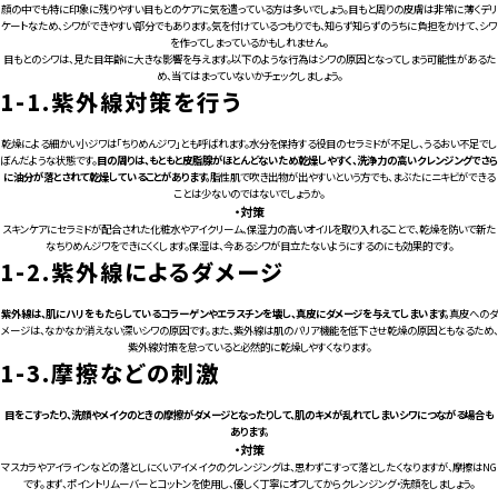
顔の中でも特に印象に残りやすい目もとのケアに気を遣っている方は多いでしょう。目もと周りの皮膚は非常に薄くデリ
ケートなため、シワができやすい部分でもあります。気を付けているつもりでも、知らず知らずのうちに負担をかけて、シワ
を作ってしまっているかもしれません。
目もとのシワは、見た目年齢に大きな影響を与えます。以下のような行為はシワの原因となってしまう可能性があるた
め、当てはまっていないかチェックしましょう。
1-1.
紫外線対策を行う
乾燥による細かい小ジワは「ちりめんジワ」とも呼ばれます。水分を保持する役目のセラミドが不足し、うるおい不足でし
ぼんだような状態です。
目の周りは、もともと皮脂腺がほとんどないため乾燥しやすく、洗浄力の高いクレンジングでさら
に油分が落とされて乾燥していることがあります。
脂性肌で吹き出物が出やすいという方でも、まぶたにニキビができる
ことは少ないのではないでしょうか。
・対策
スキンケアにセラミドが配合された化粧水やアイクリーム、保湿力の高いオイルを取り入れることで、乾燥を防いで新た
なちりめんジワをできにくくします。保湿は、今あるシワが目立たないようにするのにも効果的です。
1-2.
紫外線によるダメージ
紫外線は、肌にハリをもたらしているコラーゲンやエラスチンを壊し、真皮にダメージを与えてしまいます。
真皮へのダ
メージは、なかなか消えない深いシワの原因です。また、紫外線は肌のバリア機能を低下させ乾燥の原因ともなるため、
紫外線対策を怠っていると必然的に乾燥しやすくなります。
1-3.
摩擦などの刺激
目をこすったり、洗顔やメイクのときの摩擦がダメージとなったりして、肌のキメが乱れてしまいシワにつながる場合も
あります。
・対策
マスカラやアイラインなどの落としにくいアイメイクのクレンジングは、思わずこすって落としたくなりますが、摩擦はNG
です。まず、ポイントリムーバーとコットンを使用し、優しく丁寧にオフしてからクレンジング・洗顔をしましょう。