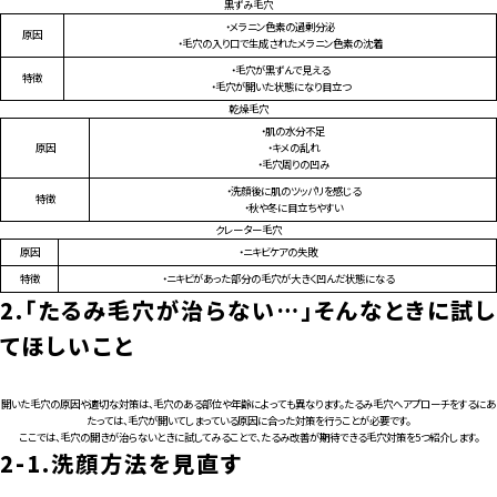
黒ずみ毛穴
・メラニン色素の過剰分泌
原因
・毛穴の入り口で生成されたメラニン色素の沈着
・毛穴が黒ずんで見える
特徴
・毛穴が開いた状態になり目立つ
乾燥毛穴
・肌の水分不足
原因
・キメの乱れ
・毛穴周りの凹み
・洗顔後に肌のツッパリを感じる
特徴
・秋や冬に目立ちやすい
クレーター毛穴
原因
・ニキビケアの失敗
特徴
・ニキビがあった部分の毛穴が大きく凹んだ状態になる
2.
「たるみ毛穴が治らない…」そんなときに試し
てほしいこと
開いた毛穴の原因や適切な対策は、毛穴のある部位や年齢によっても異なります。たるみ毛穴へアプローチをするにあ
たっては、毛穴が開いてしまっている原因に合った対策を行うことが必要です。
ここでは、毛穴の開きが治らないときに試してみることで、たるみ改善が期待できる毛穴対策を5つ紹介します。
2-1.
洗顔方法を見直す