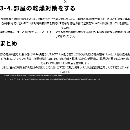
う。
3-4.
部屋の乾燥対策をする
加湿器などの電化製品を活用し、部屋の空気にも気を使いましょう。一般的には、湿度が40％を下回ると肌や喉を傷め
る原因となると言われています。乾燥肌対策を目的とする場合、部屋全体の湿度を50～60％前後に保つことを意識し
ましょう。
濡れタオルを干すことや小型のスチーマーを使うことでも室内の湿度を維持できるため、乾燥が気になる時季はぜひ試
してみてください。
まとめ
顔の乾燥が進むと、粉ふき・かゆみ・炎症などのトラブルが起きることがあります。顔の乾燥を防ぐためには、原因を把握
した上で、スキンケアを見直し保湿を徹底しましょう。また、食事や睡眠などの生活習慣にも注意が必要です。栄養や水
分をよくとり、規則正しい生活を送りましょう。
さらに、室内の乾燥も肌の乾燥の原因となるため、エアコンの風に気をつけたり、加湿器を活用したりすることがおす
すめです。
動
Media error: Format(s) not supported or source(s) not found
画
ファイルをダウンロード: https://hifu.jmj-inc.com/wp-content/uploads/2023/12/4c0bf0eb1eebc86ea8b703cca6d7e1e0-1.mp4?_=2
プ
レ
ー
ヤ
ー