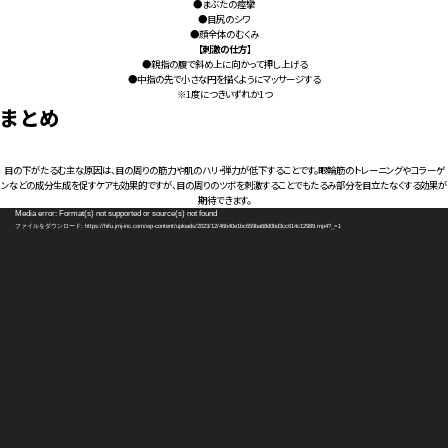
●まぶたの痙攣
●目尻のシワ
●顔全体のむくみ
【刺激の仕方】
●親指の腹で斜め上に向かって押し上げる
●中指の先で小さな円を描くようにマッサージする
※1度につきいずれか1つ
まとめ
目の下がたるむ主な原因は、目の周りの筋力や肌のハリ・弾力が低下することです。眼輪筋のトレーニングやコラーゲ
ンなどの成分生成を促すケアも効果的ですが、目の周りのツボを刺激することでもたるみ部分を目立たなくする効果が
期待できます。
動
Media error: Format(s) not supported or source(s) not found
画
ファイルをダウンロード: https://hifu.jmj-inc.com/wp-content/uploads/2023/12/46b40e1bc659ba68d0bd3cc614c12989.mp4?_=1
プ
レ
ー
ヤ
ー