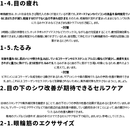
1-4.
目の疲れ
眼精疲労は、ネット社会を生きる現代人の多くが抱えている不調です。
スマートフォンやパソコンの液晶を長時間見てい
るとまばたきが減り、乾燥するだけでなく血行不良も招きます。
そのため、老廃物が流れず溜まったままとなり、シワ以外
にたるみやくすみなどさまざまな肌トラブルも引き起こします。
・対策
1時間に1回の休憩をとり、ホットタオルやアイマスクなどでリラックスしながら血行を促進することで、疲労回復効果も
期待できます。人間は視覚からの情報に頼りすぎているため、目を閉じて休むだけでも眼精疲労の一時的な回復に効
果があるとされています。
1-5.
たるみ
年齢を重ねると、肌のハリや弾力を生み出しているコラーゲンやエラスチン、ヒアルロン酸などが減少し、皮膚を支え
きれずに重力に負けてしまう状態がたるみです。
たるみがあると目の下に影ができ、暗い印象になるため、疲れたよう
に見えてしまいます。
・対策
ビタミンCにはコラーゲン生成を助ける働きがあるため、サプリメントや薬の服用でたるみの予防・改善が期待できま
す。また、これ以上コラーゲンやエラスチンなどを破壊されないために、紫外線対策も欠かさないようにしましょう。
2.
目の下のシワ改善が期待できるセルフケア
日頃のスキンケアや紫外線対策を徹底することで、目の下のシワの予防や改善の効果が見込めると言われています。ほ
かにも、マッサージやエクササイズなどで目の周辺の血流改善や硬直している筋肉をほぐすことによって、目の開きやシ
ワ、たるみの改善も期待できます。
専用のグッズなどは使わず、自分の手だけでできるセルフケアを以下で紹介します。ぜひ、参考にしてください。
2-1.
眼輪筋のエクササイズ