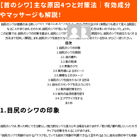
目尻のシワは老けて見える？原因や目立たなく
【ツボ紹介】目の下のたるみ・目の周りの悩みに
顔の乾燥の原因は？よく起こるトラブルや乾燥
目の下のシワ｜5つの原因と対策・セルフケア
たるみ毛穴が治らない…悩んでいるときに試し
乾燥肌のかゆみはなぜ起こる？かゆい時の対
顎のたるみ・二重あごの主な原因｜セルフケア
乾燥肌に欠かせない保湿ケアとは？実践のポイ
口元のシワの原因は？ほうれい線などの種類と
【首のシワ】主な原因4つと対策法｜有効成分
カテゴリー:
スキンケア
知ると差がつくビューティガイド
する方法を紹介！
はこの9つをチェック
防止のポイントも
方法を解説！
てほしい5つのこと
処法や日頃のケアも紹介
の方法も
ントや保湿剤の選び方も
それぞれの改善策を紹介
やマッサージも解説！
目尻のシワは愛嬌のある笑いジワとして捉えられることがある一方で、年齢が出やすく実際よりも老けて見える原因と
投
投
投
投
投
投
投
投
投
投
投
投
投
投
投
投
投
投
投
投
2023年12月21日
2023年12月18日
2023年12月11日
2023年12月4日
2023年12月14日
2023年11月24日
2023年11月20日
2023年11月16日
2023年11月13日
2023年11月10日
2024年8月26日
2024年8月26日
2024年8月26日
2024年8月26日
admin
admin
admin
admin
admin
admin
admin
admin
admin
admin
トップページ
なることがあります。そのため、目尻のシワが気になり、改善できないか悩む方は多いのではないでしょうか。
稿
稿
稿
稿
稿
稿
稿
稿
稿
稿
稿
稿
稿
稿
稿
稿
稿
稿
稿
稿
この記事では、目尻のシワの印象を踏まえ、目尻にシワができる5つの代表的な原因から、目尻のシワを目立たなくする
日:
日:
日:
日:
日:
日:
日:
日:
日:
日:
者
者
者
者
者
者
者
者
者
者
方法までを詳しく解説します。目尻のシワを目立たなくしたい、防ぎたいと考えている方は、ぜひご一読ください。
目次
1.
目尻のシワの印象
美容医療ってなんだろう？
2.
目尻のシワの原因
2-1.
目の疲れ
2-2.
肌の乾燥
美容医療の基本情報
2-3.
表情のクセ
2-4.
紫外線によるダメージ
美容医療のスケジュール
美容医療まるわかりコラム
2-5.
摩擦などのダメージ
美容医療キーワード辞典
3.
目尻のシワを目立たなくする方法
お悩みからコラムをさがす
3-1.
目元のスキンケアを念入りに行う
3-2.
紫外線対策を行う
コラム一覧
3-3.
目元の血流改善を促す
美容医療クリニック紹介
3-4.
エクササイズをする
まとめ
1.
目尻のシワの印象
LINE 友だち登録
目尻のシワは、笑った時にできる愛らしく魅力的なシワと捉えられる場合もありますが、「老け顔」「疲れ顔」といったネガ
ティブな印象を与えることがあります。
「目尻のシワで年齢が分かる」「マスクをしていても目元で年齢が判断できる」と言われるように、目元は顔の中でも年齢