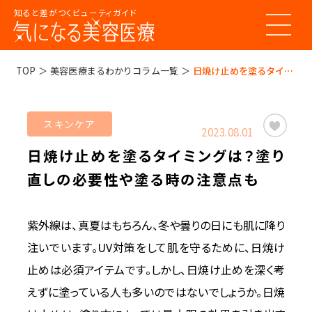
知ると差がつくビューティガイド
トップページ
TOP
美容医療まるわかりコラム一覧
日焼け止めを塗るタイミングは？塗り直しの必要性や塗る時の注意点も
美容医療ってなんだろう？
スキンケア
2023.08.01
美容医療の基本情報
日焼け止めを塗るタイミングは？塗り
美容医療のスケジュール
美容医療まるわかりコラム
直しの必要性や塗る時の注意点も
美容医療キーワード辞典
お悩みからコラムをさがす
コラム一覧
美容医療クリニック紹介
紫外線は、真夏はもちろん、冬や曇りの日にも肌に降り
注いでいます。UV対策をして肌を守るために、日焼け
LINE 友だち登録
止めは必須アイテムです。しかし、日焼け止めを深く考
えずに塗っている人も多いのではないでしょうか。日焼