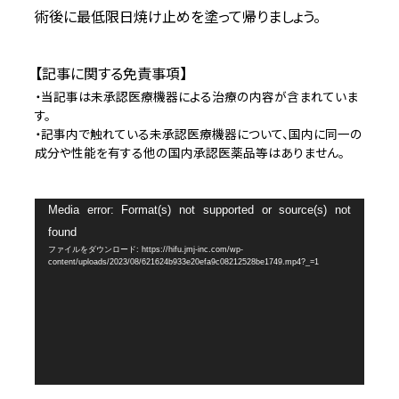
術後に最低限日焼け止めを塗って帰りましょう。
【記事に関する免責事項】
・当記事は未承認医療機器による治療の内容が含まれていま
す。
・記事内で触れている未承認医療機器について、国内に同一の
成分や性能を有する他の国内承認医薬品等はありません。
動
Media error: Format(s) not supported or source(s) not
画
found
プ
ファイルをダウンロード: https://hifu.jmj-inc.com/wp-
レ
content/uploads/2023/08/621624b933e20efa9c08212528be1749.mp4?_=1
ー
ヤ
ー